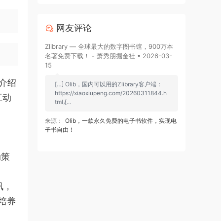
网友评论
Zlibrary — 全球最大的数字图书馆，900万本
名著免费下载！ - 萧秀朋掘金社 • 2026-03-
15
品介绍
[…] Olib，国内可以用的Zlibrary客户端：
https://xiaoxiupeng.com/20260311844.h
互动
tml [̷...
来源：
Olib，一款永久免费的电子书软件，实现电
子书自由！
、
动策
讯，
培养