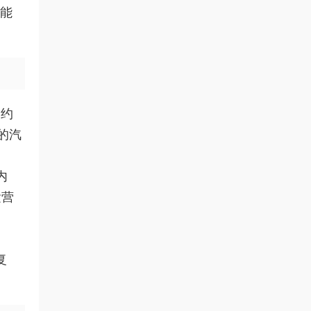
化能
邀约
的汽
内
运营
复