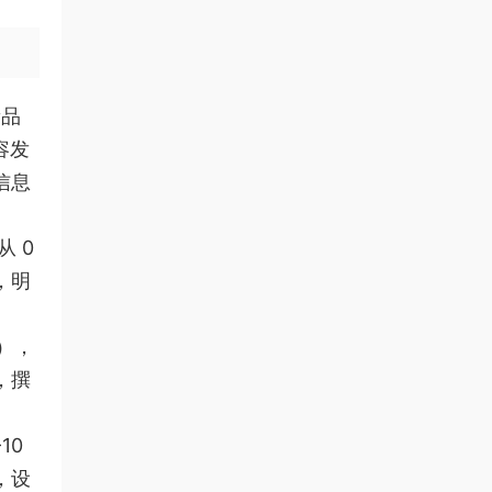
新品
容发
信息
从 0
，明
。
目），
，撰
10
，设