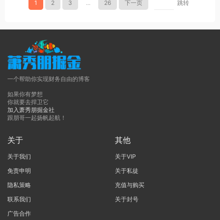
1
2
3
...
26
下一页
跳转
一个帮助你实现财务自由的博客
如果你有梦想
你就要去捍卫它
加入萧秀朋掘金社
跟朋哥一起扬帆起航！
关于
其他
关于我们
关于VIP
免责申明
关于私徒
隐私策略
充值与购买
联系我们
关于封号
广告合作