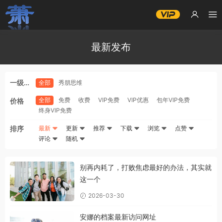
最新发布
一级分
全部
秀朋思维
类
全部
免费
收费
VIP免费
VIP优惠
包年VIP免费
价格
终身VIP免费
排序
最新
更新
推荐
下载
浏览
点赞
评论
随机
别再内耗了，打败焦虑最好的办法，其实就
这一个
2026-03-30
安娜的档案最新访问网址