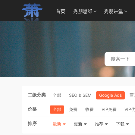
首页
秀朋思维
秀朋讲堂
二级分类
全部
SEO & SEM
Google Ads
写
价格
全部
免费
收费
VIP免费
VIP
排序
最新
更新
推荐
下载