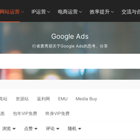
网站运营
IP运营
电商运营
效率提升
交流与
Google Ads
行者萧秀朋关于Google Ads的思考、分享
真站
资源站
返利网
EMU
Media Buy
优惠
包年VIP免费
终身VIP免费
浏览
点赞
评论
随机