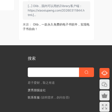
[…] Olib，国内可以用的Zlibrary客户端：
https://xiaoxiupeng.com/20260311844.h
tml [̷...
来源：
Olib，一款永久免费的电子书软件，实现电
子书自由！
搜索
君子爱财，取之有道
萧秀朋掘金社
联系客服
(说明需求，勿问在否)