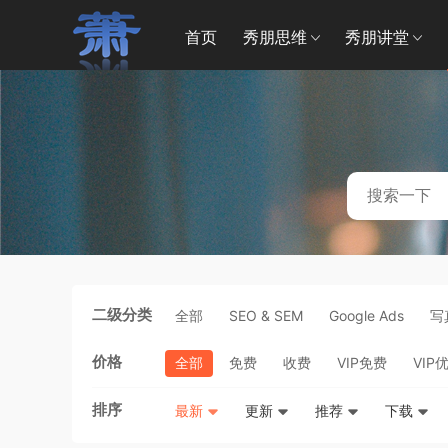
首页
秀朋思维
秀朋讲堂
二级分类
全部
SEO & SEM
Google Ads
写
价格
全部
免费
收费
VIP免费
VIP
排序
最新
更新
推荐
下载