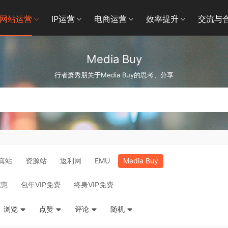
网站运营
IP运营
电商运营
效率提升
交流与
Media Buy
行者萧秀朋关于Media Buy的思考、分享
真站
资源站
返利网
EMU
Media Buy
优惠
包年VIP免费
终身VIP免费
浏览
点赞
评论
随机