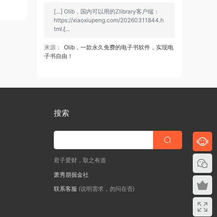
[…] Olib，国内可以用的Zlibrary客户端：
https://xiaoxiupeng.com/20260311844.h
tml [̷...
来源：
Olib，一款永久免费的电子书软件，实现电
子书自由！
搜索
君子爱财，取之有道
萧秀朋掘金社
联系客服
(说明需求，勿问在否)