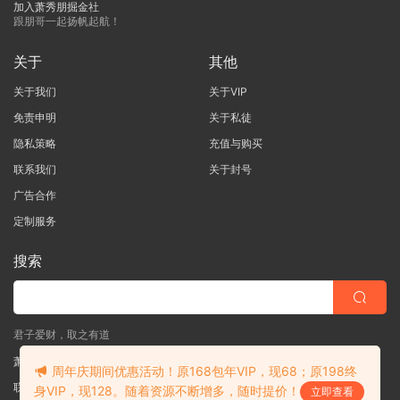
加入萧秀朋掘金社
跟朋哥一起扬帆起航！
关于
其他
关于我们
关于VIP
免责申明
关于私徒
隐私策略
充值与购买
联系我们
关于封号
广告合作
定制服务
搜索
君子爱财，取之有道
萧秀朋掘金社
周年庆期间优惠活动！原168包年VIP，现68；原198终
联系客服
(说明需求，勿问在否)
身VIP，现128。随着资源不断增多，随时提价！
立即查看