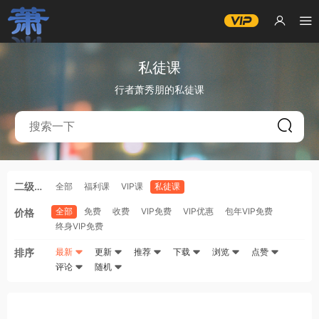
私徒课
行者萧秀朋的私徒课
二级分
全部
福利课
VIP课
私徒课
类
全部
免费
收费
VIP免费
VIP优惠
包年VIP免费
价格
终身VIP免费
排序
最新
更新
推荐
下载
浏览
点赞
评论
随机