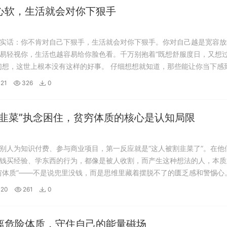
心软，生活就会对你下狠手
实话：你不肯对自己下狠手，生活就会对你下狠手。你对自己越是宽容放
易轻视你，生活也越容易给你脸色看。千万别抱着“既想舒服度日，又想
幻想，这世上根本没有这样的好事。 仔细想想就知道，那些能让你当下感
都在悄悄拖你后腿。刷短视频、躺平追剧、熬夜玩手机，这些事做起来轻
21
326
0
了浪费时间，根本不会让你有任何成...
割韭菜”执念困住，贫穷体质的核心是认知局限
别人为知识付费、参与商业项目，第一反应就是“这人被割韭菜了”。在他
钱买经验、学东西的行为，都像是被人收割，而产生这种想法的人，本质
穷体质”——不是说兜里没钱，而是思维里藏着摆脱不了的匮乏感和警惕心
想，我们每个人都可能是“韭菜”，但区别在于，强者和弱者对待“被割”的
-20
261
0
从不排斥“被割韭菜”，甚...
离危险体质，守住自己的能量磁场