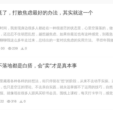
耗了，打败焦虑最好的办法，其实就这一个
时间，我发现身边很多人都处在一种很迷茫的状态里，心里空落落的，做
，还总忍不住胡思乱想，越想越焦虑。如果你最近也有这种感觉，别着急
聊聊我这么多年走过来，总结出的一套对抗焦虑的实用方法。 早些年我
候，也遇到过一次特别大的危机。当时我主要靠微信社群做推广变现，平
-30
239
0
模整治违规账号，一夜之间，我手里的多...
不落地都是白搭，会“卖”才是真本事
里藏着各种各样的好想法，却只停留在“想”的阶段，从来不去动手实操。
，也只是空泛的理论。不去亲自实践，就永远掌握不了运用的技巧，自然
报。就像现在很多人跟风买听书会员、囤线上课程，每天打卡学习，感觉
了一大截，可日子该怎么过还是怎么过。问题就出在“只输入不输出”——
-22
316
0
，少了最关键的实操环节，漏了无数需...