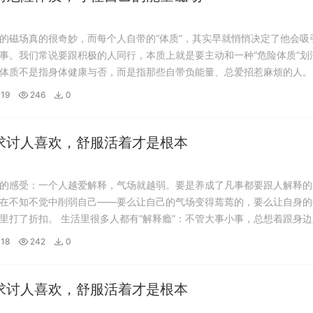
的磁场真的很奇妙，而每个人自带的“体质”，其实早就悄悄决定了他会吸
事。我们常说要跟积极的人同行，本质上就是要主动和一种“危险体质”划
体质不是指身体健康与否，而是指那些自带负能量、总爱招惹麻烦的人。
景、性格特质凑在一起，形成了独一无二的“能量场”。而危险体质的人，
19
246
0
是能量场特别弱，就像一块吸铁石...
求讨人喜欢，舒服活着才是根本
的感受：一个人越爱解释，气场就越弱。要是养成了凡事都要跟人解释的
在不知不觉中削弱自己——要么让自己的气场变得蔫蔫的，要么让自身的
里打了折扣。 生活里很多人都有“解释瘾”：不管大事小事，总想着跟身
白，跟同事解释、跟朋友解释，甚至跟不太熟的人也要辩解几句。可你有
18
242
0
的本质，其实是在掩饰自己内心的不笃定...
求讨人喜欢，舒服活着才是根本