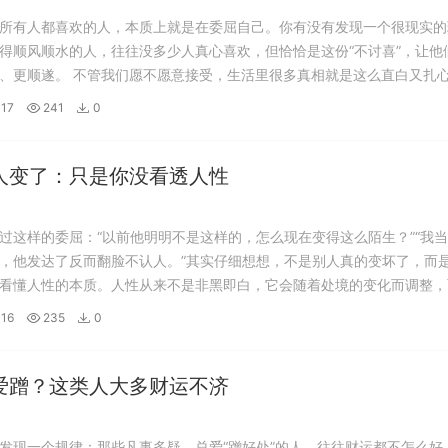
所有人都喜欢的人，本质上就是在委屈自己。你有没有发现一个很现实的
得顺风顺水的人，往往没多少人真心喜欢，但恰恰是这份“不讨喜”，让他
、更顺遂。 不管我们愿不愿意接受，生活里很多真相就是这么直白又扎
规矩来的人，总爱靠插队占便宜，在医院挂号、机场值机、车站买票这些
17
241
0
，总能靠着这份“厚脸皮”为自己抢来优...
人变了：只是你没看透人性
过这样的委屈：“以前他明明不是这样的，怎么现在变得这么陌生？”“我
，他发达了反而翻脸不认人。”其实仔细想想，不是别人真的变坏了，而
看懂人性的本质。人性从来不是非黑即白，它会随着处境的变化而调整，
，往往是因为用不变的期待，去应对善变的人性。 有个很现实的规律：
16
235
0
往往更容易心怀谦卑和感恩。那时...
爱蹭？这类人大多财运不济
发现一个规律：那些凡事多疑、总爱“蹭好处”的人，往往财运都不怎么好