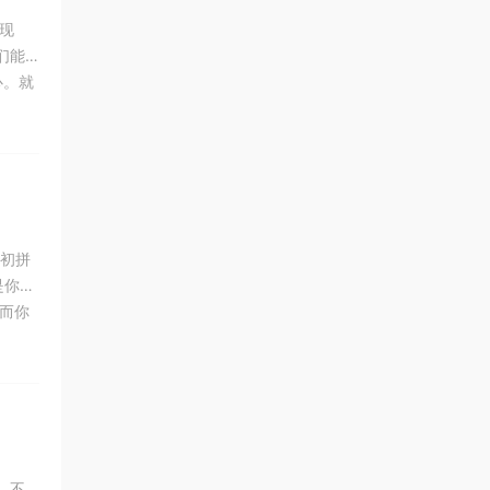
现
们能
心。就
需要
当初拼
是你从
而你
人在弱
。不