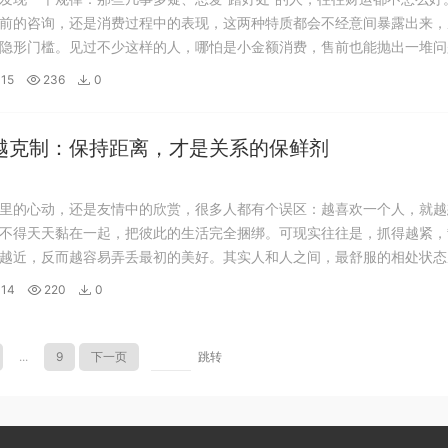
前的咨询，还是消费过程中的表现，这两种特质都会不经意间暴露出来，
隐形门槛。见过不少这样的人，哪怕是小金额消费，售前也能抛出一堆问
迟不落地，殊不知这些看似不起眼的行为，背后藏着的思维模式，早已注
15
236
0
走向。 就拿日常消费来说，有的人买个...
越克制：保持距离，才是关系的保鲜剂
里的心动，还是友情中的欣赏，很多人都有个误区：越喜欢一个人，就越
不得天天黏在一起，把彼此的生活完全捆绑。可现实往往是，抓得越紧，
越近，反而越容易弄丢最初的美好。其实人和人之间，最舒服的相处状态
隙，而是心生好感，却始终保持恰当的距离。 为什么越喜欢，越要留一
-14
220
0
份“喜欢”的初心，自带纯粹的美好，而距...
...
9
下一页
跳转