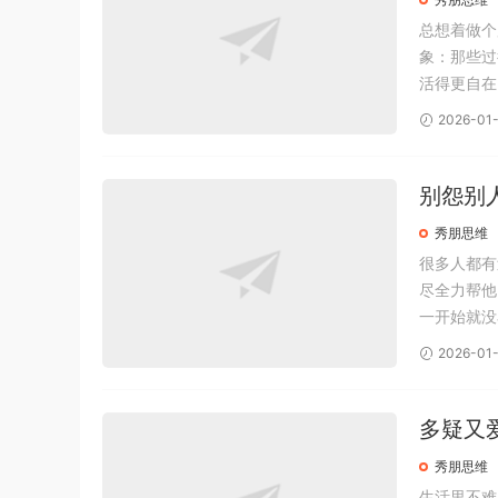
总想着做个
象：那些过
活得更自在
像有些不按
2026-01-
排队的地方
别怨别
秀朋思维
很多人都有
尽全力帮他
一开始就没
之所以受伤
2026-01-
小的时候，
多疑又
秀朋思维
生活里不难