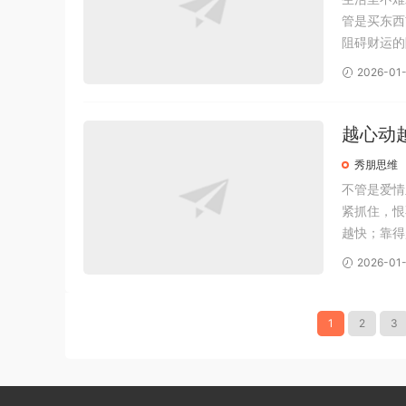
管是买东西
阻碍财运的
纠结半天迟
2026-01-
他们的财富
越心动
秀朋思维
不管是爱情
紧抓住，恨
越快；靠得
不是毫无间
2026-01
离？因为那
1
2
3