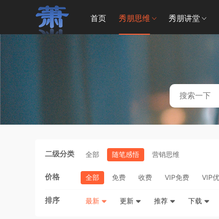
首页
秀朋思维
秀朋讲堂
二级分类
全部
随笔感悟
营销思维
价格
全部
免费
收费
VIP免费
VIP
排序
最新
更新
推荐
下载