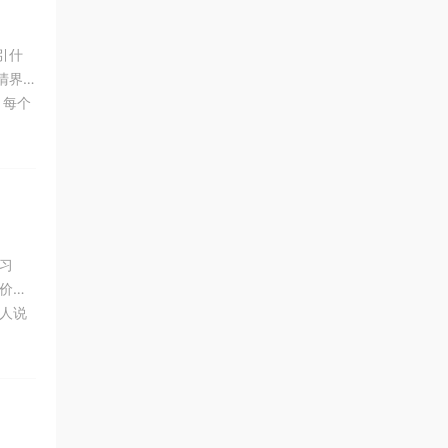
引什
清界
 每个
最明
习
价值
边人说
没有