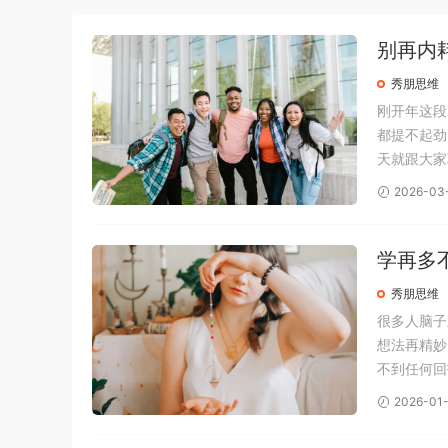
别再内
秀朋思维
刚开年这段
都提不起劲
天就跟大家
网项目的时
2026-03
然开始大规
学再多
秀朋思维
很多人脑子
想法再精妙
不到任何回
的认知提升
2026-01
到用的中间