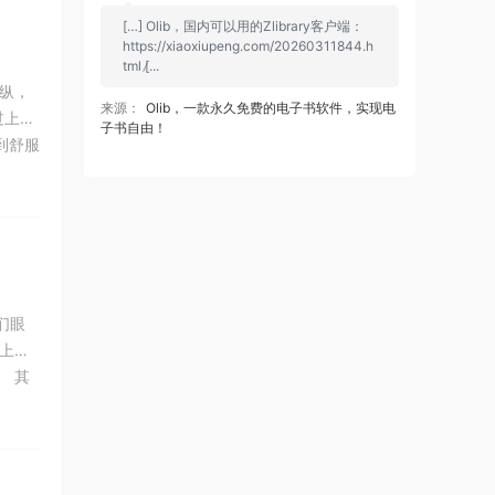
[…] Olib，国内可以用的Zlibrary客户端：
https://xiaoxiupeng.com/20260311844.h
tml [̷...
纵，
来源：
Olib，一款永久免费的电子书软件，实现电
过上理
子书自由！
到舒服
松又
们眼
上自
。 其
态度完