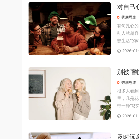
对自己
秀朋思维
有句扎心的
别人就越容
想生活”的
的事，多半
2026-01-
惬意，但除
别被“
秀朋思维
很多人看到
里，凡是花
带一种“贫
实换个角度
2026-01
全不同。强者
及时远