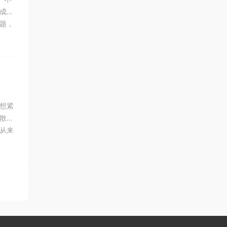
成为
题，
定了
想紧
散得
从来
点距