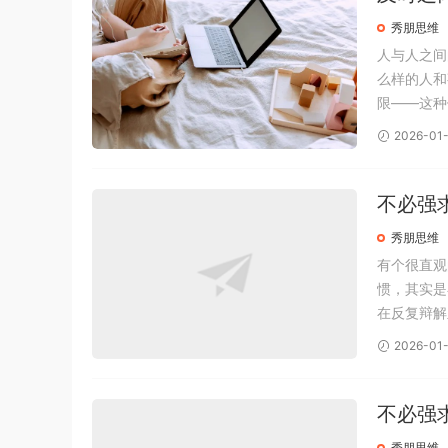
秀朋思维
人与人之间
么样的人和
限——这种
人的成长背
2026-01-
显的特征就
不必强
秀朋思维
有个很直观
惯，其实是
在反复辩解
清楚、讲明
2026-01-
想过，解释
不必强
秀朋思维