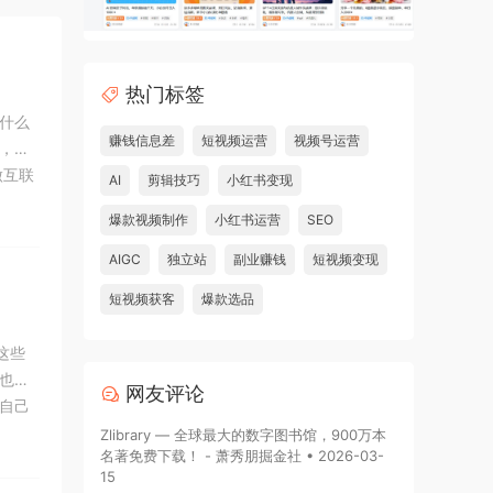
热门标签
什么
赚钱信息差
短视频运营
视频号运营
，今
做互联
AI
剪辑技巧
小红书变现
台突
爆款视频制作
小红书运营
SEO
AIGC
独立站
副业赚钱
短视频变现
短视频获客
爆款选品
这些
也得
网友评论
自己
从学
Zlibrary — 全球最大的数字图书馆，900万本
名著免费下载！ - 萧秀朋掘金社 • 2026-03-
15