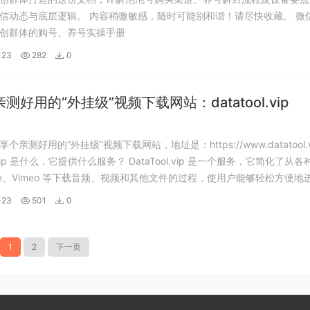
信动态与底层逻辑。 内容稍微敏感，随时可能别和谐！请尽快收藏。 微
创群体的购号、养号实操手册
-23
282
0
测好用的“外挂级”视频下载网站：datatool.vip
个亲测好用的“外挂级”视频下载网站，地址是：https://www.datatool.v
ol.vip 是什么，它提供什么服务？ DataTool.vip 是一个服务，它简化了从
Tube、Vimeo 等下载音频、视频和其他文件的过程，使用户能够轻松方便地
动设备上使用DataTool.vip吗...
-23
501
0
1
2
下一页