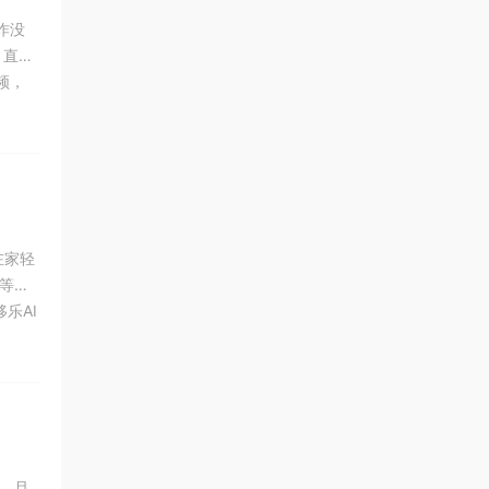
操作没
，直接
频，
，画
您在家轻
等证
乐AI
任何修
，且