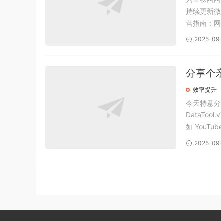
持续更新微
营指南：网
2025-09
分享个亲
效率提升
今天特意分享
DataTo
如 You
作。 可以在移
2025-09