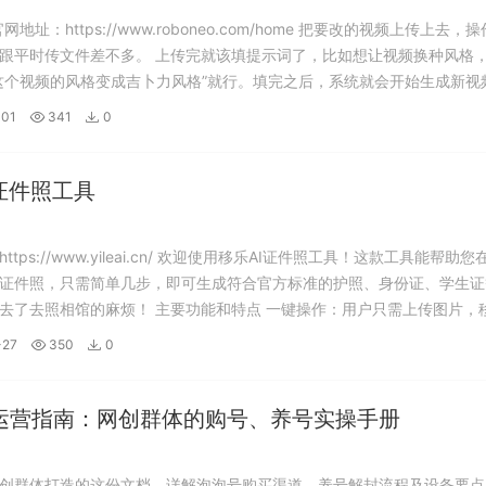
官网地址：https://www.roboneo.com/home 把要改的视频上传上去，
跟平时传文件差不多。 上传完就该填提示词了，比如想让视频换种风格
这个视频的风格变成吉卜力风格”就行。填完之后，系统就会开始生成新视
分钟。 等生成完成，你会发现效果特别惊喜——视频里的动作完全没变形
-01
341
0
..
证件照工具
ttps://www.yileai.cn/ 欢迎使用移乐AI证件照工具！这款工具能帮助
证件照，只需简单几步，即可生成符合官方标准的护照、身份证、学生证
去了去照相馆的麻烦！ 主要功能和特点 一键操作：用户只需上传图片，移
原有背景，将其替换为干净白色背景，无需手动编辑。 极致便捷：无需
-27
350
0
...
运营指南：网创群体的购号、养号实操手册
创群体打造的这份文档，详解泡泡号购买渠道、养号解封流程及设备要点