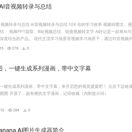
-AI音视频转录与总结
I音视频转录与总结 AI音视频转录与总结 10X 你的学习效率 视频转图文、
结 、视频PPT提取、B站视频总结、链接视频转文字 Ai好记是一款将AI
深度结合的产品。 现代主流学习场景音视频学习场景下，通过对音视频
燥，冗长的音视频学习资料转化为图文笔记、对话式播客、AI重点总结、
15
276
0
味形式...
图，一键生成系列漫画，带中文字幕
一键生成系列漫画，带中文字幕，来开启您的视觉盛宴吧！ 点击下边链
级图图 开源了，超有梗的文字漫画，记得收藏（内附提示词）
-10
294
0
Banana AI图片生成器简介