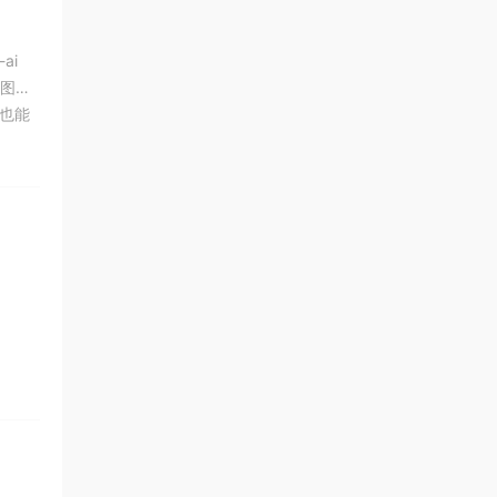
ai
或图片
也能