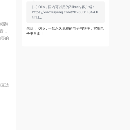
[…] Olib，国内可以用的Zlibrary客户端：
https://xiaoxiupeng.com/20260311844.h
tml [̷...
视频翻
来源：
Olib，一款永久免费的电子书软件，实现电
与音视
子书自由！
内容的
思维
接直达