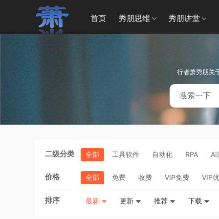
首页
秀朋思维
秀朋讲堂
行者萧秀朋关
二级分类
全部
工具软件
自动化
RPA
A
价格
全部
免费
收费
VIP免费
VIP
排序
最新
更新
推荐
下载