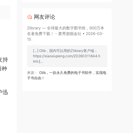
网友评论
Zlibrary — 全球最大的数字图书馆，900万本
名著免费下载！ - 萧秀朋掘金社 • 2026-03-
15
[…] Olib，国内可以用的Zlibrary客户端：
https://xiaoxiupeng.com/20260311844.h
支持
tml [̷...
语种
来源：
Olib，一款永久免费的电子书软件，实现电
子书自由！
户迅