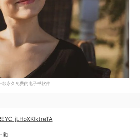
ib一款永久免费的电子书软件
YREYC_jLHoXKlktreTA
-lib