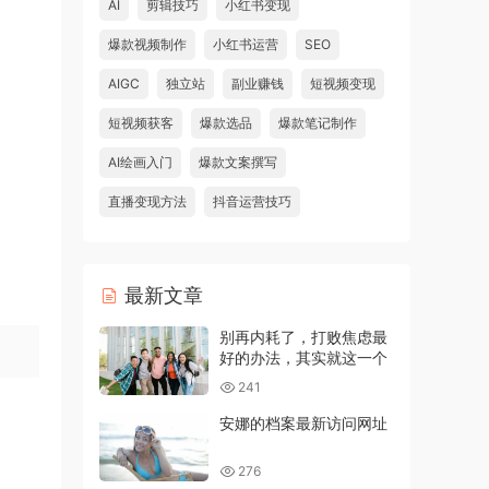
AI
剪辑技巧
小红书变现
爆款视频制作
小红书运营
SEO
AIGC
独立站
副业赚钱
短视频变现
短视频获客
爆款选品
爆款笔记制作
AI绘画入门
爆款文案撰写
直播变现方法
抖音运营技巧
最新文章
别再内耗了，打败焦虑最
好的办法，其实就这一个
241
安娜的档案最新访问网址
276