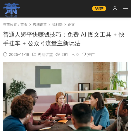
当前位置：
首页
秀朋讲堂
福利课
正文
普通人短平快赚钱技巧：免费 AI 图文工具 + 快
手挂车 + 公众号流量主新玩法
2025-11-19
秀朋讲堂
291
0
推广