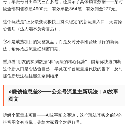
号，单账号日出单约三百多笔，还展示了具体销售数据——某时
段全部销售额超4900元，有效单数364笔，有效佣金277元。
这个玩法是“正反馈变现极快且持久稳定”的新流量入口，无需操
心售后（达人端不负责售后）。
它不是成熟项目的完整复盘，而是及时分享刚验证可行的新玩
法，帮你抢占流量红利窗口期。
重点看“朋友的实测数据”和“玩法的核心优势”，能帮你快速判断
这个新入口是否适合自己，毕竟在平台流量迭代快的当下，及时
抓住新玩法往往能先拿到结果。
⭐️赚钱信息差3——公众号流量主新玩法：AI故事
图文
拆解个流量主项目——AI故事图文赛道，这个玩法其实之前说的
抖音图文有点像，先给大家看个对标账号。