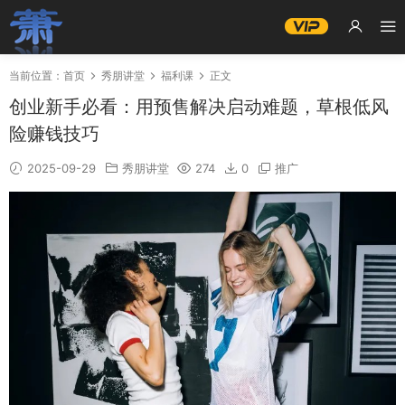
当前位置：
首页
秀朋讲堂
福利课
正文
创业新手必看：用预售解决启动难题，草根低风
险赚钱技巧
2025-09-29
秀朋讲堂
274
0
推广