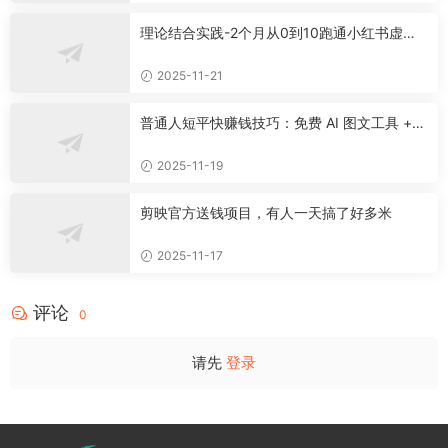
理论结合实践-2个月从0到10跑通小红书虚拟
资料
2025-11-21
普通人短平快赚钱技巧：免费 AI 图文工具 +
快手挂车 + 公众号流量主新玩法
2025-11-19
剪映官方送钱项目，有人一天搞了好多米
2025-11-17
评论
0
请先
登录