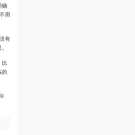
明确
不用
也没有
景。
。比
炼的
和