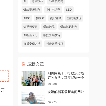
AI
剪辑技巧
小红书变现
爆款视频制作
小红书运营
SEO
AIGC
独立站
副业赚钱
短视频变现
短视频获客
爆款选品
爆款笔记制作
AI绘画入门
爆款文案撰写
直播变现方法
抖音运营技巧
最新文章
别再内耗了，打败焦虑最
好的办法，其实就这一个
239
家开
安娜的档案最新访问网址
275