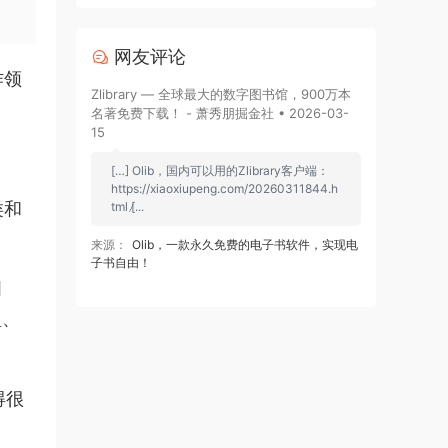
网友评论
作领
Zlibrary — 全球最大的数字图书馆，900万本
名著免费下载！ - 萧秀朋掘金社 • 2026-03-
15
[…] Olib，国内可以用的Zlibrary客户端：
https://xiaoxiupeng.com/20260311844.h
类和
tml [̷...
来源：
Olib，一款永久免费的电子书软件，实现电
子书自由！
词
型、
得很