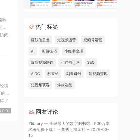
简称
热门标签
简
络访问
赚钱信息差
短视频运营
视频号运营
击“同
AI
剪辑技巧
小红书变现
爆款视频制作
小红书运营
SEO
AIGC
独立站
副业赚钱
短视频变现
短视频获客
爆款选品
经纷
有的在
得了
们曾
0.01
网友评论
Zlibrary — 全球最大的数字图书馆，900万本
名著免费下载！ - 萧秀朋掘金社 • 2026-03-
15