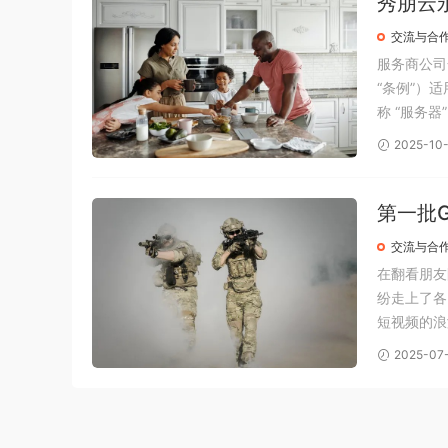
秀朋云
交流与合
服务商公司
“条例”）
称 “服务
等。 用户
2025-10-
意”、完成
第一批
交流与合
在翻看朋友
纷走上了各
短视频的浪
众多粉丝；
2025-07
经的交集，