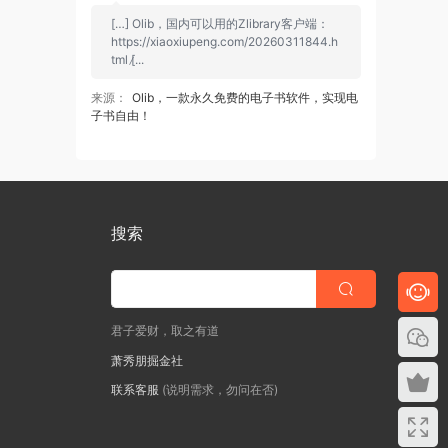
[…] Olib，国内可以用的Zlibrary客户端：
https://xiaoxiupeng.com/20260311844.h
tml [̷...
来源：
Olib，一款永久免费的电子书软件，实现电
子书自由！
搜索
君子爱财，取之有道
萧秀朋掘金社
联系客服
(说明需求，勿问在否)