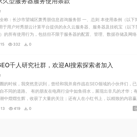
永久型服务器服务使用条款
作
全称：长沙市望城区萧秀朋信息咨询服务部 一、总则 本使用条例（以下
适用于用户对秀朋云计算平台提供的永久云服务器、服务器及挂机宝（以下
器”）的所有使用行为，包括但不限于服务器的配置、管理、数据存储及网
在购买或使用服务器前，应仔细阅读并充分理解本条例的全部条款。用户点
15
332
0
付款或实际使用服务器的行为，...
GEO千人研究社群，欢迎AI搜索探索者加入
作
圈的时候，我突然意识到，曾经和我并肩作战在SEO领域的小伙伴们，已
自不同的道路。 有的朋友在电商行业中如鱼得水，展现出非凡的才华；
潮中熠熠生辉，收获了大量的关注；还有人在小红书上，以精致的内容赢
更有一些人勇敢地出海，在广阔的国际市场上书写着自己的精彩篇章。我
-13
419
0
如今已化作夜空中那一颗颗闪亮的星星...