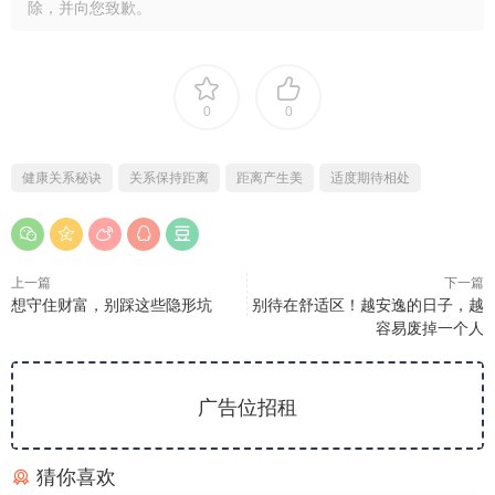
除，并向您致歉。
0
0
健康关系秘诀
关系保持距离
距离产生美
适度期待相处
上一篇
下一篇
想守住财富，别踩这些隐形坑
别待在舒适区！越安逸的日子，越
容易废掉一个人
广告位招租
猜你喜欢