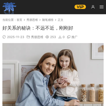
当前位置：
首页
秀朋思维
随笔感悟
正文
好关系的秘诀：不远不近，刚刚好
2025-11-23
秀朋思维
253
0
推广