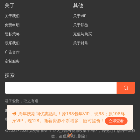
关于
其他
关于我们
关于VIP
免责申明
关于私徒
隐私策略
充值与购买
联系我们
关于封号
广告合作
定制服务
搜索
君子爱财，取之有道
萧秀朋掘金社
周年庆期间优惠活动！原168包年VIP，现68；原198终
联系客服
(说明需求，勿问在否)
身VIP，现128。随着资源不断增多，随时提价！
立即查看
©2022-2025 萧秀朋掘金社 站内少部分资源收集于网络，若侵犯了您的合法权
益，请联系我们删除！