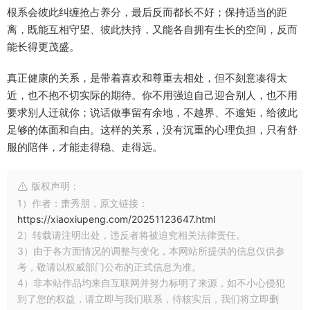
根系会彼此纠缠抢占养分，最后反而都长不好；保持适当的距
离，既能互相守望、彼此扶持，又能各自拥有生长的空间，反而
能长得更茂盛。
真正健康的关系，是带着喜欢和尊重去相处，但不刻意凑得太
近，也不抱不切实际的期待。你不用强迫自己迎合别人，也不用
要求别人迁就你；说话做事留有余地，不越界、不逾矩，给彼此
足够的体面和自由。这样的关系，没有沉重的心理负担，只有舒
服的陪伴，才能走得稳、走得远。
版权声明：
1）作者：萧秀朋，原文链接：
https://xiaoxiupeng.com/20251123647.html
2）转载请注明出处，违反者将被追究相关法律责任。
3）由于各方面情况的调整与变化，本网站所提供的信息仅供参
考，敬请以权威部门公布的正式信息为准。
4）非本站作品均来自互联网并努力标明了来源，如不小心侵犯
到了您的权益，请立即与我们联系，待核实后，我们将立即删