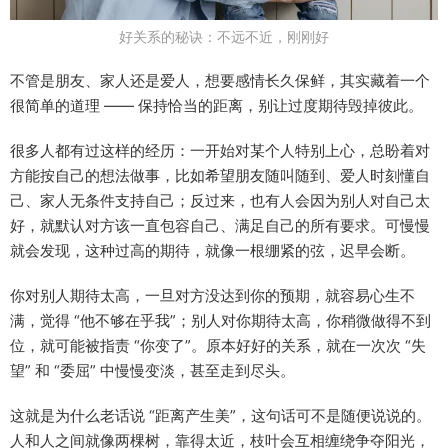
好关系的秘诀：不远不近，刚刚好
不管是朋友、家人还是爱人，想要感情长久保鲜，其实藏着一个
很简单的道理 —— 保持恰当的距离，别让过度期待毁掉彼此。
很多人都有过这样的经历：一开始对某个人特别上心，总盼着对
方能按自己的想法做事，比如希望朋友随叫随到、爱人时刻懂自
己、家人无条件支持自己；反过来，也有人会因为别人对自己太
好，就默认对方该一直包容自己、满足自己的所有要求。可慢慢
就会发现，这种过高的期待，就像一根绷紧的弦，迟早会断。
你对别人期待太高，一旦对方没达到你的预期，就容易心生不
满，觉得 “他不够在乎我”；别人对你期待太高，你稍微做得不到
位，就可能被指责 “你变了”。原本好好的关系，就在一次次 “失
望” 和 “委屈” 中慢慢变淡，甚至走到尽头。
这就是为什么老话说 “距离产生美”，这句话可不是随便说说的。
人和人之间就像两棵树，靠得太近，枝叶会互相缠绕争夺阳光，