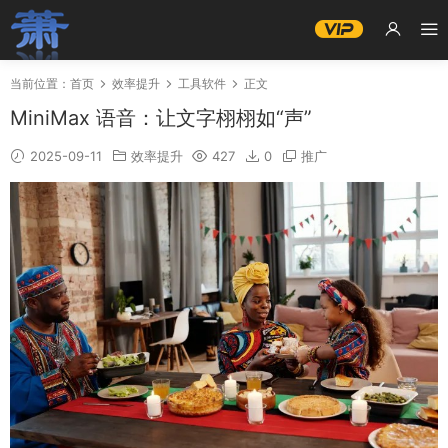
当前位置：
首页
效率提升
工具软件
正文
MiniMax 语音：让文字栩栩如“声”
2025-09-11
效率提升
427
0
推广