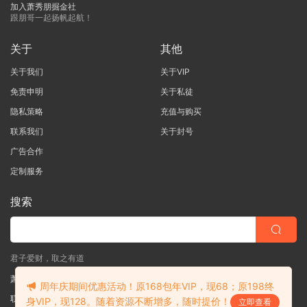
加入萧秀朋掘金社
跟朋哥一起扬帆起航！
关于
其他
关于我们
关于VIP
免责申明
关于私徒
隐私策略
充值与购买
联系我们
关于封号
广告合作
定制服务
搜索
君子爱财，取之有道
萧秀朋掘金社
周年庆期间优惠活动！原168包年VIP，现68；原198终
联系客服
(说明需求，勿问在否)
身VIP，现128。随着资源不断增多，随时提价！
立即查看