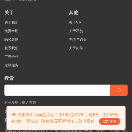
关于
其他
关于我们
关于VIP
免责申明
关于私徒
隐私策略
充值与购买
联系我们
关于封号
广告合作
定制服务
搜索
君子爱财，取之有道
萧秀朋掘金社
周年庆期间优惠活动！原168包年VIP，现68；原198终
联系客服
(说明需求，勿问在否)
身VIP，现128。随着资源不断增多，随时提价！
立即查看
©2022-2025 萧秀朋掘金社 站内少部分资源收集于网络，若侵犯了您的合法权