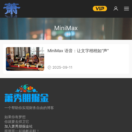
MiniMax
MiniMax 语音：让文字栩栩如“声”
2025-09-11
一个帮助你实现财务自由的博客
如果你有梦想
你就要去捍卫它
加入萧秀朋掘金社
跟朋哥一起扬帆起航！