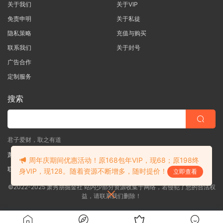
关于我们
关于VIP
免责申明
关于私徒
隐私策略
充值与购买
联系我们
关于封号
广告合作
定制服务
搜索
君子爱财，取之有道
萧秀朋掘金社
周年庆期间优惠活动！原168包年VIP，现68；原198终
联系客服
(说明需求，勿问在否)
身VIP，现128。随着资源不断增多，随时提价！
立即查看
©2022-2025 萧秀朋掘金社 站内少部分资源收集于网络，若侵犯了您的合法权
益，请联系我们删除！