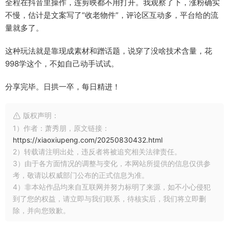
全程在抖音里操作，连剪映都不用打开。我观察了下，涨粉确实
不慢，估计是文案写了“收老物件”，评论区互动多，平台给的流
量就多了。
这种玩法就是靠现成素材和蹭话题，说穿了没啥技术含量，花
998学这个，不如自己动手试试。
分享完毕。日拱一卒，每日精进！
版权声明：
1）作者：萧秀朋，原文链接：
https://xiaoxiupeng.com/20250830432.html
2）转载请注明出处，违反者将被追究相关法律责任。
3）由于各方面情况的调整与变化，本网站所提供的信息仅供参
考，敬请以权威部门公布的正式信息为准。
4）非本站作品均来自互联网并努力标明了来源，如不小心侵犯
到了您的权益，请立即与我们联系，待核实后，我们将立即删
除，并向您致歉。