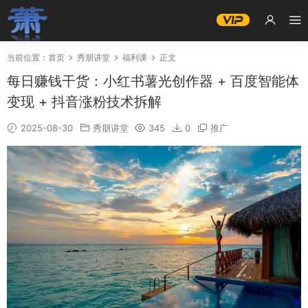
当前位置：
首页
秀朋讲堂
福利课
正文
每日赚钱干货：小红书薯光创作器 + 百度智能体
变现 + 抖音涨粉技术拆解
2025-08-30
秀朋讲堂
345
0
推广