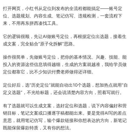
打开网页，小红书从定位到发布的全流程都能搞定——账号定
位、选题规划、内容生成、笔记仿写、违规检测，一套流程下
来，不用再东拼西凑找工具。
它的逻辑很顺，先让AI做账号定位，再根据定位出选题，接着生
成文案，完全贴合“原子化拆解”思路。
操作很简单，先做账号定位，把你的基本情况、兴趣、技能、能
投入的资源这些信息填得越细，生成的方案就越准，我给学员做
定位都靠它，比不少知识付费老师做得还详细。
定位好后，选“历史定位”就能自动出10个选题，想加热点就用“自
定义选题”，不光给标题，还会说清楚内容方向，照着写就行。
有了选题就可以生成文案，选好定位和选题，说下内容偏好和营
销目标，笔记文案或口播逐字稿都能出来。要是觉得AI写的差点
意思，就用笔记仿写，输个爆款链接和你想表达的方向，新笔记
既能保留爆款特质，又有你的想法。