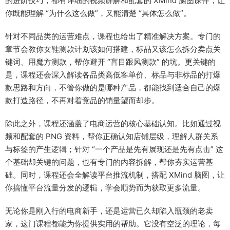
的进阶技巧，都有详细的视频讲解和配套的 XMind 脑图课件，让
你既能理解 “为什么这么做”，又能清楚 “具体怎么做”。
针对不同品类的运营难点，课程也给出了精准解决方案。专门的
章节会教你女鞋测款计划该如何搭建，标品又该怎么拆分卖点关
键词、用魔方测款，帮你避开 “盲目跟风测款” 的坑。更关键的
是，课程还会深入解读各品类高低客单价、标品与非标品的打爆
款思路和方向，不管你做的是哪种产品，都能找到适合自己的爆
款打造路径，不再对着竞品的销量望而却步。
除此之外，课程还涵盖了电商运营的核心基础认知。比如通过视
频和配套的 PNG 资料，帮你正确认知店铺层级，理解人群关系
与标签的产生逻辑；针对 “一个产品是先有展现还是先有点击” 这
个基础却关键的问题，也有专门的内容拆解，帮你夯实运营基
础。同时，课程还会全解读平台推流机制，搭配 XMind 脑图，让
你搞懂平台流量分发的逻辑，学会顺势而为获取更多流量。
无论你是刚入行的电商新手，还是运营已久却陷入瓶颈的老卖
家，这门课程都能为你提供实用的帮助。它没有空泛的理论，每