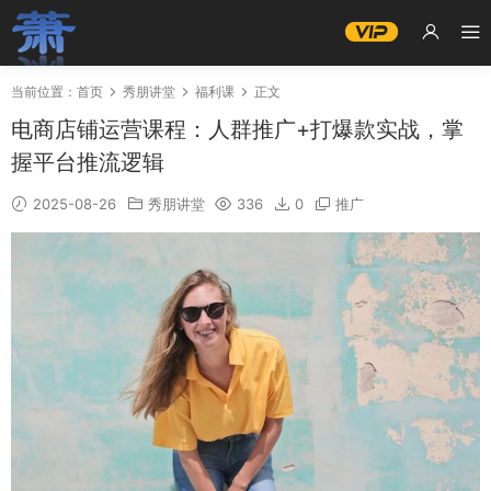
当前位置：
首页
秀朋讲堂
福利课
正文
电商店铺运营课程：人群推广+打爆款实战，掌
握平台推流逻辑
2025-08-26
秀朋讲堂
336
0
推广