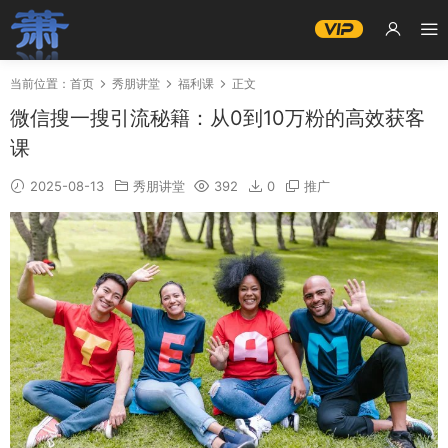
当前位置：
首页
秀朋讲堂
福利课
正文
微信搜一搜引流秘籍：从0到10万粉的高效获客
课
2025-08-13
秀朋讲堂
392
0
推广