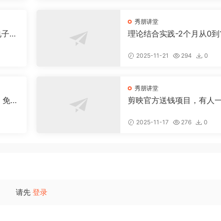
秀朋讲堂
电子书
理论结合实践-2个月从0到
！
跑通小红书虚拟资料
2025-11-21
294
0
秀朋讲堂
：免费
剪映官方送钱项目，有人
 + 公
搞了好多米
2025-11-17
276
0
请先
登录