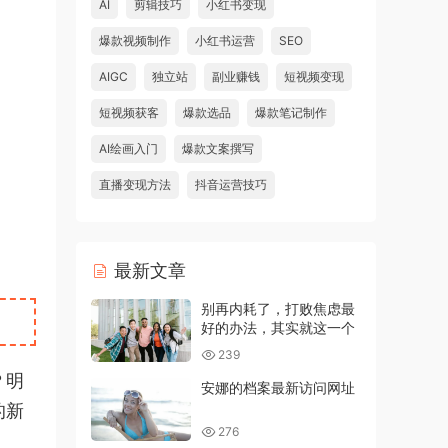
AI
剪辑技巧
小红书变现
爆款视频制作
小红书运营
SEO
AIGC
独立站
副业赚钱
短视频变现
短视频获客
爆款选品
爆款笔记制作
AI绘画入门
爆款文案撰写
直播变现方法
抖音运营技巧
最新文章
别再内耗了，打败焦虑最
好的办法，其实就这一个
239
？明
安娜的档案最新访问网址
的新
276