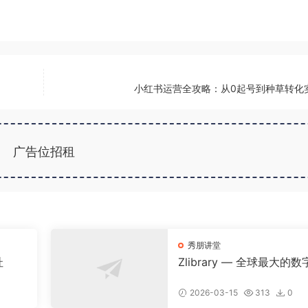
小红书运营全攻略：从0起号到种草转化
广告位招租
秀朋讲堂
址
Zlibrary — 全球最大的数
图书馆，900万本名著免
载！
2026-03-15
313
0