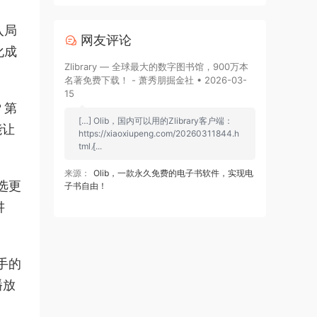
入局
网友评论
化成
Zlibrary — 全球最大的数字图书馆，900万本
名著免费下载！ - 萧秀朋掘金社 • 2026-03-
15
？第
[…] Olib，国内可以用的Zlibrary客户端：
能让
https://xiaoxiupeng.com/20260311844.h
tml [̷...
来源：
Olib，一款永久免费的电子书软件，实现电
选更
子书自由！
讲
手的
播放