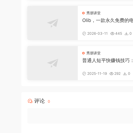
秀朋讲堂
Olib，一款永久免费的
软件，实现电子书自由
2026-03-11
445
0
秀朋讲堂
普通人短平快赚钱技巧
AI 图文工具 + 快手挂车
众号流量主新玩法
2025-11-19
292
0
评论
0