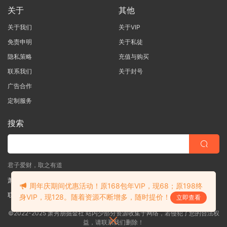
关于
其他
关于我们
关于VIP
免责申明
关于私徒
隐私策略
充值与购买
联系我们
关于封号
广告合作
定制服务
搜索
君子爱财，取之有道
萧秀朋掘金社
周年庆期间优惠活动！原168包年VIP，现68；原198终
联系客服
(说明需求，勿问在否)
身VIP，现128。随着资源不断增多，随时提价！
立即查看
©2022-2025 萧秀朋掘金社 站内少部分资源收集于网络，若侵犯了您的合法权
益，请联系我们删除！