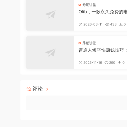
秀朋讲堂
Olib，一款永久免费的
软件，实现电子书自由
2026-03-11
438
0
秀朋讲堂
普通人短平快赚钱技巧
AI 图文工具 + 快手挂车
众号流量主新玩法
2025-11-19
290
0
评论
0