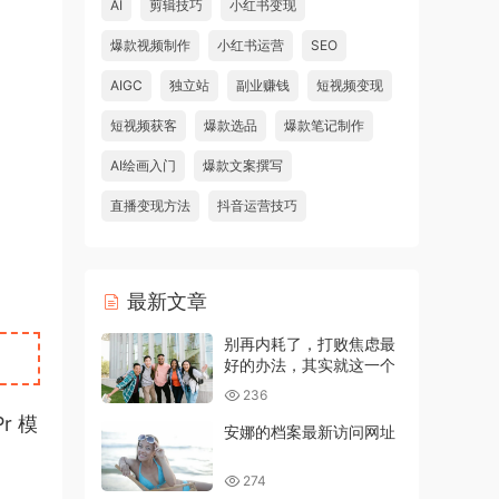
AI
剪辑技巧
小红书变现
爆款视频制作
小红书运营
SEO
AIGC
独立站
副业赚钱
短视频变现
短视频获客
爆款选品
爆款笔记制作
AI绘画入门
爆款文案撰写
直播变现方法
抖音运营技巧
最新文章
别再内耗了，打败焦虑最
好的办法，其实就这一个
236
 模
安娜的档案最新访问网址
274