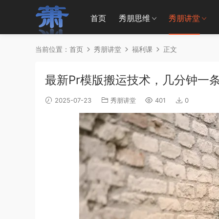
首页
秀朋思维
秀朋讲堂
当前位置：
首页
秀朋讲堂
福利课
正文
最新Pr模版搬运技术，几分钟一
2025-07-23
秀朋讲堂
401
0