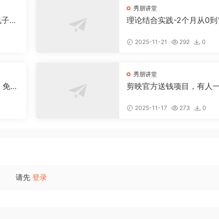
秀朋讲堂
电子书
理论结合实践-2个月从0到
！
跑通小红书虚拟资料
2025-11-21
292
0
秀朋讲堂
：免费
剪映官方送钱项目，有人
 + 公
搞了好多米
2025-11-17
273
0
请先
登录