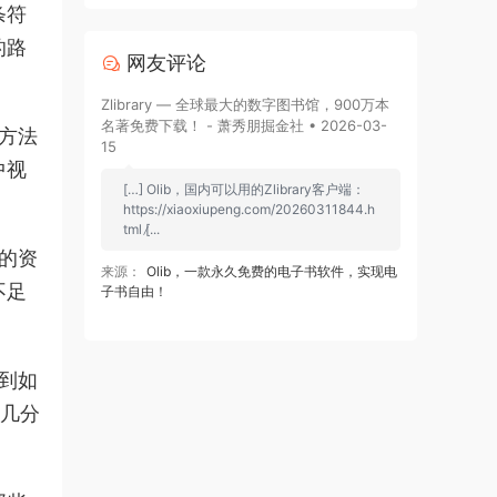
条符
的路
网友评论
Zlibrary — 全球最大的数字图书馆，900万本
名著免费下载！ - 萧秀朋掘金社 • 2026-03-
方法
15
中视
[…] Olib，国内可以用的Zlibrary客户端：
https://xiaoxiupeng.com/20260311844.h
tml [̷...
的资
来源：
Olib，一款永久免费的电子书软件，实现电
不足
子书自由！
到如
“几分