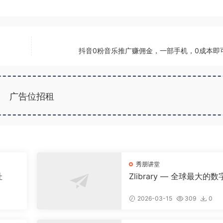
抖音0粉音乐推广赚佣金，一部手机，0成本即
广告位招租
秀朋讲堂
址
Zlibrary — 全球最大的数
图书馆，900万本名著免
载！
2026-03-15
309
0