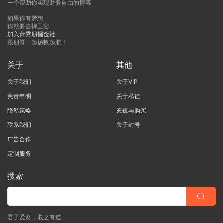
一个帮助你实现财务自由的博客
如果你有梦想
你就要去捍卫它
加入萧秀朋掘金社
跟朋哥一起扬帆起航！
关于
其他
关于我们
关于VIP
免责申明
关于私徒
隐私策略
充值与购买
联系我们
关于封号
广告合作
定制服务
搜索
君子爱财，取之有道