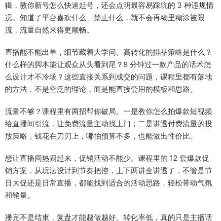
辑，教你新号怎么快速起号，还会点明最容易踩坑的 3 种违规情
况。知道了平台喜欢什么、禁止什么，就不会再糊里糊涂被限
流，流量自然来得更顺畅。
直播能不能出单，细节藏着大学问。高转化的排品策略是什么？
什么样的脚本能让观众从头看到尾？8 分钟过一款产品的话术怎
么设计才不冷场？这些直接关系到成交的问题，课程里都有落地
的方法，不是空泛的理论，而是能直接套用的模板和思路。
流量不够？课程里有两招帮你破局。一是教你怎么拍爆款短视频
给直播间引流，让免费流量主动找上门；二是讲透付费流量的投
放策略，钱花在刀刃上，哪怕预算不多，也能做出性价比。
想让直播间热闹起来，促销活动不能少。课程里的 12 套爆款促
销方案，从玩法设计到节奏把控，上下两讲全讲透了，不管是节
日大促还是日常直播，都能找到适合的活动思路，轻松带动气氛
和销量。
播完不是结束，复盘才能越做越好。转化率低，真的只是主播话