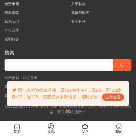
免责申明
关于私徒
隐私策略
充值与购买
联系我们
关于封号
广告合作
定制服务
搜索
君子爱财，取之有道
萧秀朋掘金社
周年庆期间优惠活动！原168包年VIP，现68；原198终
联系客服
(说明需求，勿问在否)
身VIP，现128。随着资源不断增多，随时提价！
立即查看
©2022-2025 萧秀朋掘金社 站内少部分资源收集于网络，若侵犯了您的合法权
益，请联系我们删除！
首页
发现
VIP
我的