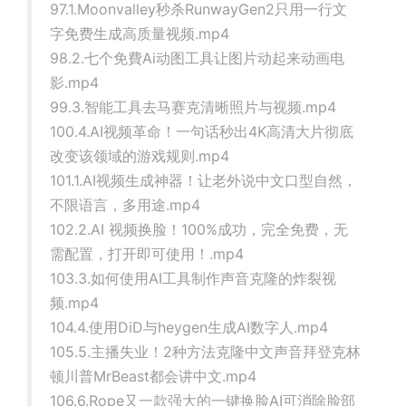
97.1.Moonvalley秒杀RunwayGen2只用一行文
字免费生成高质量视频.mp4
98.2.七个免費Ai动图工具让图片动起来动画电
影.mp4
99.3.智能工具去马赛克清晰照片与视频.mp4
100.4.AI视频革命！一句话秒出4K高清大片彻底
改变该领域的游戏规则.mp4
101.1.AI视频生成神器！让老外说中文口型自然，
不限语言，多用途.mp4
102.2.AI 视频换脸！100%成功，完全免费，无
需配置，打开即可使用！.mp4
103.3.如何使用AI工具制作声音克隆的炸裂视
频.mp4
104.4.使用DiD与heygen生成AI数字人.mp4
105.5.主播失业！2种方法克隆中文声音拜登克林
顿川普MrBeast都会讲中文.mp4
106.6.Rope又一款强大的一键换脸AI可消除脸部