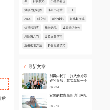
AI
剪辑技巧
小红书变现
爆款视频制作
小红书运营
SEO
AIGC
独立站
副业赚钱
短视频变现
短视频获客
爆款选品
爆款笔记制作
AI绘画入门
爆款文案撰写
直播变现方法
抖音运营技巧
最新文章
别再内耗了，打败焦虑最
好的办法，其实就这一个
234
安娜的档案最新访问网址
背后
273