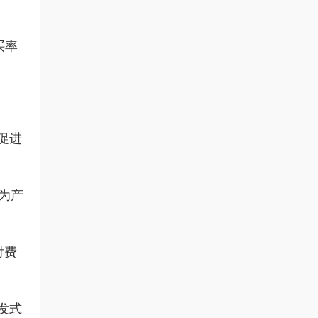
买率
促进
，为产
付费
发式