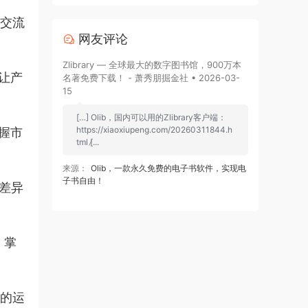
在交流
网友评论
Zlibrary — 全球最大的数字图书馆，900万本
让产
名著免费下载！ - 萧秀朋掘金社 • 2026-03-
15
[…] Olib，国内可以用的Zlibrary客户端：
https://xiaoxiupeng.com/20260311844.h
握市
tml [̷...
来源：
Olib，一款永久免费的电子书软件，实现电
子书自由！
差异
，掌
续的运