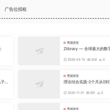
广告位招租
秀朋讲堂
址
Zlibrary — 全球最大的数
图书馆，900万本名著免
载！
2026-03-15
308
0
秀朋讲堂
电子书
理论结合实践-2个月从0到
！
跑通小红书虚拟资料
2025-11-21
291
0
秀朋讲堂