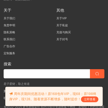
关于
其他
关于我们
关于VIP
免责申明
关于私徒
隐私策略
充值与购买
联系我们
关于封号
广告合作
定制服务
搜索
君子爱财，取之有道
萧秀朋掘金社
周年庆期间优惠活动！原168包年VIP，现68；原198终
联系客服
(说明需求，勿问在否)
身VIP，现128。随着资源不断增多，随时提价！
立即查看
©2022-2025 萧秀朋掘金社 站内少部分资源收集于网络，若侵犯了您的合法权