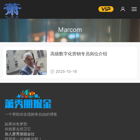
Marcom
高级数字化营销专员岗位介绍
2025-10-16
一个帮助你实现财务自由的博客
如果你有梦想
你就要去捍卫它
加入萧秀朋掘金社
跟朋哥一起扬帆起航！