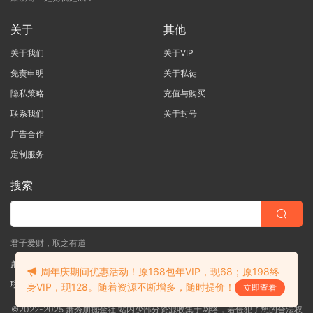
关于
其他
关于我们
关于VIP
免责申明
关于私徒
隐私策略
充值与购买
联系我们
关于封号
广告合作
定制服务
搜索
君子爱财，取之有道
萧秀朋掘金社
周年庆期间优惠活动！原168包年VIP，现68；原198终
联系客服
(说明需求，勿问在否)
身VIP，现128。随着资源不断增多，随时提价！
立即查看
©2022-2025 萧秀朋掘金社 站内少部分资源收集于网络，若侵犯了您的合法权