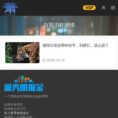
自我消耗感情
感情出现这两种信号，别硬扛，该止损了
2025-12-10
一个帮助你实现财务自由的博客
如果你有梦想
你就要去捍卫它
加入萧秀朋掘金社
跟朋哥一起扬帆起航！