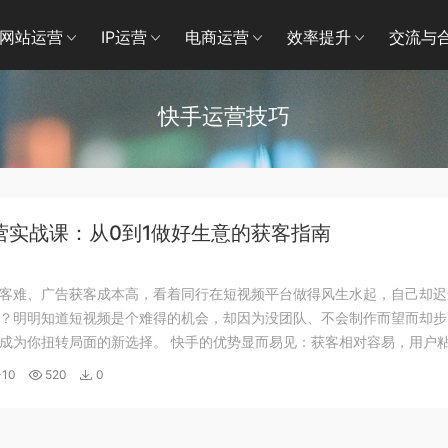
网站运营
IP运营
电商运营
效率提升
交流与
快手运营技巧
营实战课：从0到1做好生意的获客指南
客难、广告获客成本高，看着同行在短视频平台做得风生水起，自己却迟
？明明知道短视频是个难得的机会，却因为没团队、不会制作而望而却步
成为你扭转局面的新选择。 快手的优势显而易见：获客相对容易，用户
强，算法的去中心化特性让各行业都有入局的机会。在这里，你可能获得
-10
520
0
、更长的曝光时间，面对更少的竞争对手...