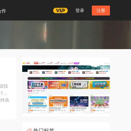
登录
注册
合作
迟找
？或
粘性高
更快
热门标签