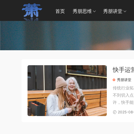
首页
秀朋思维
秀朋讲堂
快手运
秀朋讲堂
传统行业拓
不到切入点
许，快手能
且转化价值
2025-08
的获客速度