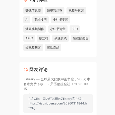
赚钱信息差
短视频运营
视频号运营
AI
剪辑技巧
小红书变现
爆款视频制作
小红书运营
SEO
AIGC
独立站
副业赚钱
短视频变现
短视频获客
爆款选品
网友评论
Zlibrary — 全球最大的数字图书馆，900万本
名著免费下载！ - 萧秀朋掘金社 • 2026-03-
15
[…] Olib，国内可以用的Zlibrary客户端：
https://xiaoxiupeng.com/20260311844.h
tml [̷...