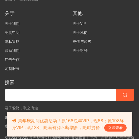
关于
其他
关于我们
关于VIP
免责申明
关于私徒
隐私策略
充值与购买
联系我们
关于封号
广告合作
定制服务
搜索
君子爱财，取之有道
萧秀朋掘金社
周年庆期间优惠活动！原168包年VIP，现68；原198终
联系客服
(说明需求，勿问在否)
身VIP，现128。随着资源不断增多，随时提价！
立即查看
©2022-2025 萧秀朋掘金社 站内少部分资源收集于网络，若侵犯了您的合法权