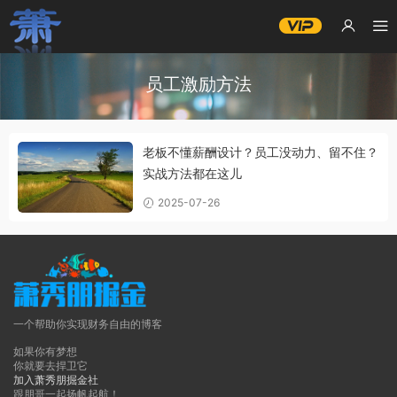
员工激励方法
老板不懂薪酬设计？员工没动力、留不住？
实战方法都在这儿
2025-07-26
一个帮助你实现财务自由的博客
如果你有梦想
你就要去捍卫它
加入萧秀朋掘金社
跟朋哥一起扬帆起航！