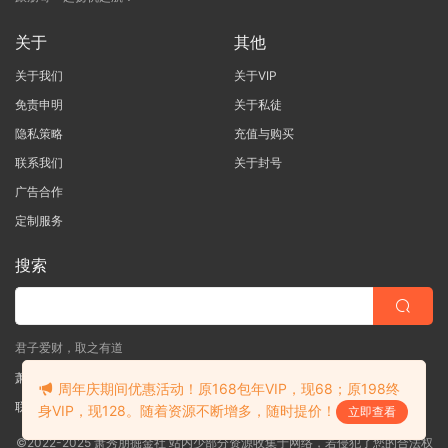
关于
其他
关于我们
关于VIP
免责申明
关于私徒
隐私策略
充值与购买
联系我们
关于封号
广告合作
定制服务
搜索
君子爱财，取之有道
萧秀朋掘金社
周年庆期间优惠活动！原168包年VIP，现68；原198终
联系客服
(说明需求，勿问在否)
身VIP，现128。随着资源不断增多，随时提价！
立即查看
©2022-2025 萧秀朋掘金社 站内少部分资源收集于网络，若侵犯了您的合法权