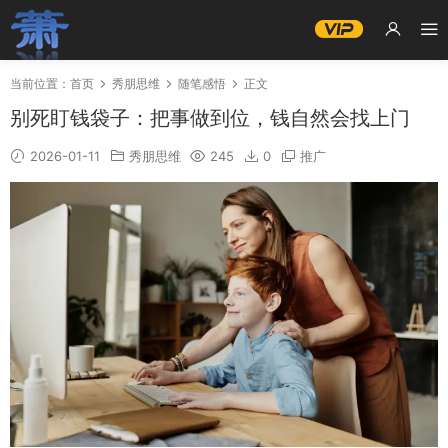
当前位置：
首页
秀朋思维
随笔感悟
正文
别死盯钱袋子：把事做到位，钱自然会找上门
2026-01-11
秀朋思维
245
0
推广