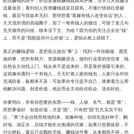
处找赚钱的路子：听说直播能赚钱就跟风开播，没学几天就嫌没
流量放弃；看到别人投资赚钱就盲目跟风，不懂行情就往里砸
钱，最后亏得血本无归。那些想着“靠嫁有钱人改变命运”的人，
天天混所谓的高端圈子，加了一堆有钱人的微信，可除了发几句
无关痛痒的问候，根本没下文。为啥？因为你的关注点全在“钱”
上，而不是“我能提供什么价值”上，逻辑从根上就错了。
真正的赚钱逻辑，是把焦点放在“事”上：找到一件你能做、愿意
做的事，把所有精力、资源都砸进去，做到行业里的佼佼者，钱
自然会主动找上门。钱从来不是追来的，而是靠价值吸引来的。
这就像你遇到一个有钱人，天天盯着人家的钱包，人家只会对你
充满防备，躲都来不及；可如果你专注提升自己，琢磨着怎么帮
他解决问题、创造价值，他反而会主动给你机会、送你好处。
你要明白，所有你想要的东西——钱、人脉、名气，都是“果”；
而把事做好、创造价值，才是“因”。只有把“因”扎扎实实干到
位，“果”才会自然而然地到来。就像种地，你得先选好种子、翻
好地、浇足水，后续才能长出饱满的庄稼；如果只想着收获，不
付出耕耘，最后只会颗粒无收。赚钱这件事，从来都急不得，也