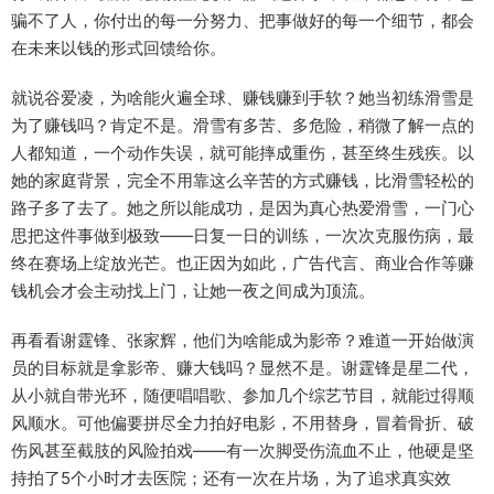
骗不了人，你付出的每一分努力、把事做好的每一个细节，都会
在未来以钱的形式回馈给你。
就说谷爱凌，为啥能火遍全球、赚钱赚到手软？她当初练滑雪是
为了赚钱吗？肯定不是。滑雪有多苦、多危险，稍微了解一点的
人都知道，一个动作失误，就可能摔成重伤，甚至终生残疾。以
她的家庭背景，完全不用靠这么辛苦的方式赚钱，比滑雪轻松的
路子多了去了。她之所以能成功，是因为真心热爱滑雪，一门心
思把这件事做到极致——日复一日的训练，一次次克服伤病，最
终在赛场上绽放光芒。也正因为如此，广告代言、商业合作等赚
钱机会才会主动找上门，让她一夜之间成为顶流。
再看看谢霆锋、张家辉，他们为啥能成为影帝？难道一开始做演
员的目标就是拿影帝、赚大钱吗？显然不是。谢霆锋是星二代，
从小就自带光环，随便唱唱歌、参加几个综艺节目，就能过得顺
风顺水。可他偏要拼尽全力拍好电影，不用替身，冒着骨折、破
伤风甚至截肢的风险拍戏——有一次脚受伤流血不止，他硬是坚
持拍了5个小时才去医院；还有一次在片场，为了追求真实效