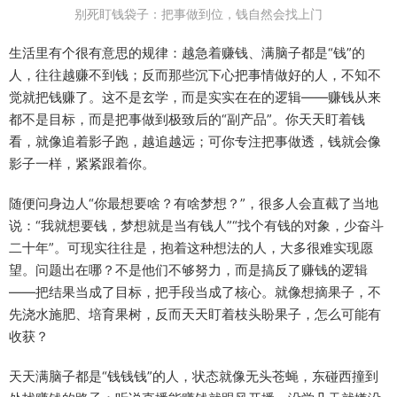
别死盯钱袋子：把事做到位，钱自然会找上门
生活里有个很有意思的规律：越急着赚钱、满脑子都是“钱”的
人，往往越赚不到钱；反而那些沉下心把事情做好的人，不知不
觉就把钱赚了。这不是玄学，而是实实在在的逻辑——赚钱从来
都不是目标，而是把事做到极致后的“副产品”。你天天盯着钱
看，就像追着影子跑，越追越远；可你专注把事做透，钱就会像
影子一样，紧紧跟着你。
随便问身边人“你最想要啥？有啥梦想？”，很多人会直截了当地
说：“我就想要钱，梦想就是当有钱人”“找个有钱的对象，少奋斗
二十年”。可现实往往是，抱着这种想法的人，大多很难实现愿
望。问题出在哪？不是他们不够努力，而是搞反了赚钱的逻辑
——把结果当成了目标，把手段当成了核心。就像想摘果子，不
先浇水施肥、培育果树，反而天天盯着枝头盼果子，怎么可能有
收获？
天天满脑子都是“钱钱钱”的人，状态就像无头苍蝇，东碰西撞到