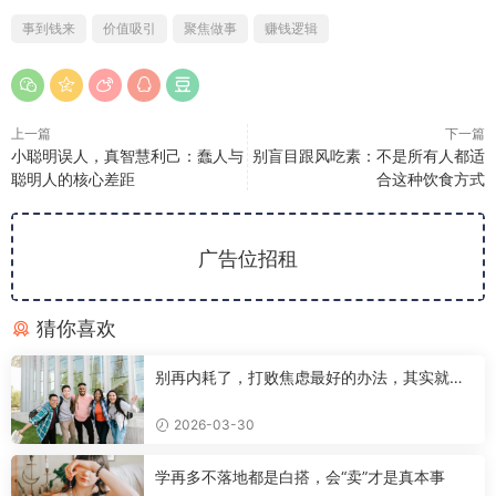
事到钱来
价值吸引
聚焦做事
赚钱逻辑
上一篇
下一篇
小聪明误人，真智慧利己：蠢人与
别盲目跟风吃素：不是所有人都适
聪明人的核心差距
合这种饮食方式
广告位招租
猜你喜欢
别再内耗了，打败焦虑最好的办法，其实就这
一个
2026-03-30
学再多不落地都是白搭，会“卖”才是真本事