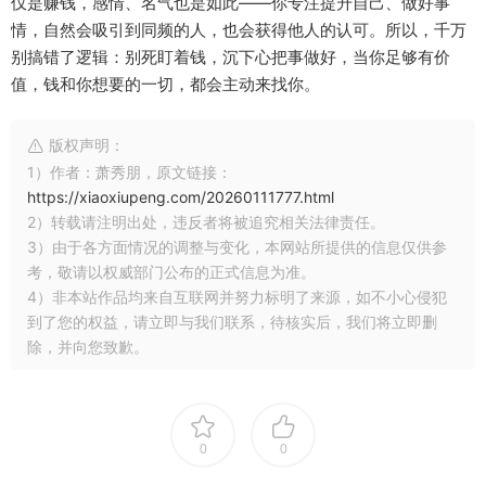
仅是赚钱，感情、名气也是如此——你专注提升自己、做好事
情，自然会吸引到同频的人，也会获得他人的认可。所以，千万
别搞错了逻辑：别死盯着钱，沉下心把事做好，当你足够有价
值，钱和你想要的一切，都会主动来找你。
版权声明：
1）作者：萧秀朋，原文链接：
https://xiaoxiupeng.com/20260111777.html
2）转载请注明出处，违反者将被追究相关法律责任。
3）由于各方面情况的调整与变化，本网站所提供的信息仅供参
考，敬请以权威部门公布的正式信息为准。
4）非本站作品均来自互联网并努力标明了来源，如不小心侵犯
到了您的权益，请立即与我们联系，待核实后，我们将立即删
除，并向您致歉。
0
0