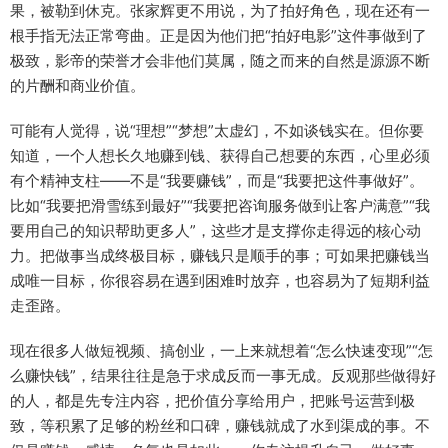
果，被勒到休克。张家辉更不用说，为了拍好角色，现在还有一
根手指无法正常弯曲。正是因为他们把“拍好电影”这件事做到了
极致，影帝的荣誉才会非他们莫属，随之而来的自然是源源不断
的片酬和商业价值。
可能有人觉得，说“理想”“梦想”太虚幻，不如谈钱实在。但你要
知道，一个人想长久地赚到钱、获得自己想要的东西，心里必须
有个精神支柱——不是“我要赚钱”，而是“我要把这件事做好”。
比如“我要把滑雪练到最好”“我要把咨询服务做到让客户满意”“我
要用自己的知识帮助更多人”，这些才是支撑你走得远的核心动
力。把做事当成终极目标，赚钱只是顺手的事；可如果把赚钱当
成唯一目标，你很容易在遇到困难时放弃，也容易为了短期利益
走歪路。
现在很多人做短视频、搞创业，一上来就想着“怎么快速变现”“怎
么赚快钱”，结果往往是急于求成反而一事无成。反观那些做得好
的人，都是先专注内容，把价值分享给用户，把账号运营到极
致，等积累了足够的粉丝和口碑，赚钱就成了水到渠成的事。不