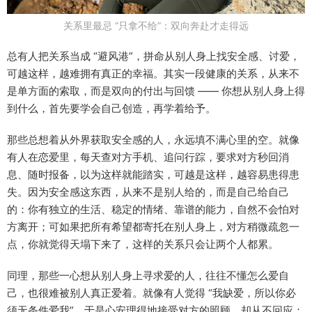
关系里最忌 “只拿不给”：双向奔赴才走得远
总有人把关系当成 “避风港”，拼命从别人身上找安全感、讨爱，
可越这样，越难拥有真正的幸福。其实一段健康的关系，从来不
是单方面的索取，而是双向的付出与回馈 —— 你想从别人身上得
到什么，首先要学会自己创造，再学着给予。​
那些总想着从外界获取安全感的人，永远填不满心里的空。就像
有人在恋爱里，每天查对方手机、追问行踪，要求对方秒回消
息、随时报备，以为这样就能踏实，可越是这样，越容易患得患
失。因为安全感这东西，从来不是别人给的，而是自己给自己
的：你有独立的生活、稳定的情绪、靠谱的能力，自然不会怕对
方离开；可如果把所有希望都寄托在别人身上，对方稍微疏忽一
点，你就觉得天塌下来了，这样的关系只会让两个人都累。​
同理，那些一心想从别人身上寻求爱的人，往往不懂怎么爱自
己，也很难被别人真正爱着。就像有人觉得 “我缺爱，所以你必
须无条件爱我”，于是心安理得地接受对方的照顾，却从不回应：