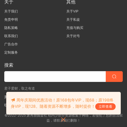
关于
其他
关于我们
关于VIP
免责申明
关于私徒
隐私策略
充值与购买
联系我们
关于封号
广告合作
定制服务
搜索
君子爱财，取之有道
萧秀朋掘金社
周年庆期间优惠活动！原168包年VIP，现68；原198终
联系客服
(说明需求，勿问在否)
身VIP，现128。随着资源不断增多，随时提价！
立即查看
©2022-2025 萧秀朋掘金社 站内少部分资源收集于网络，若侵犯了您的合法权
益，请联系我们删除！