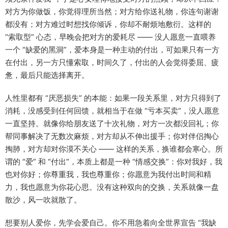
对方为你做饭，你觉得理所当然；对方给你送礼物，你连句谢谢
都没有；对方难过时想找你倾诉，你却不耐烦地敷衍。这样的
“索取型” 心态，早晚会把对方的爱耗尽 —— 没人愿意一直喂养
一个 “缺爱的黑洞”，爱本身是一种主动的付出，可如果只有一方
在付出，另一方只懂索取，时间久了，付出的人会觉得委屈、疲
惫，最后只能选择离开。​
人性里都有 “厌恶损失” 的本能：如果一段关系里，对方只得到了
消耗，没感受到任何回馈，就相当于在做 “亏本买卖”，没人愿意
一直坚持。就像你给朋友送了十次礼物，对方一次都没回礼；你
帮同事解决了无数次麻烦，对方却从不伸出援手；你对伴侣掏心
掏肺，对方却对你漠不关心 —— 这样的关系，换谁都会寒心。所
谓的 “爱” 和 “付出”，本质上都是一种 “情感交换”：你对我好，我
也对你好；你尊重我，我也尊重你；你愿意为我付出时间和精
力，我也愿意为你花心思。没有这种双向的交换，关系就像一盘
散沙，风一吹就散了。​
想要别人爱你，先学会爱自己。你不用急着向全世界宣告 “我缺