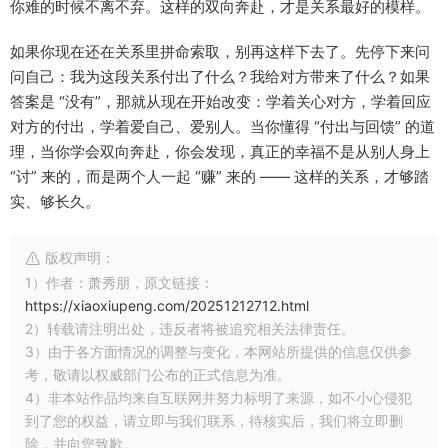
你难的时候不离不弃。这样的双向奔赴，才是关系最好的模样。​
如果你现在还在关系里拼命索取，别再这样下去了。先停下来问
问自己：我为这段关系付出了什么？我给对方带来了什么？如果
答案是 “没有”，那就从现在开始改变：学着关心对方，学着回应
对方的付出，学着爱自己、爱别人。当你懂得 “付出与回馈” 的道
理，当你学会双向奔赴，你会发现，真正的幸福不是从别人身上
“讨” 来的，而是两个人一起 “赚” 来的 —— 这样的关系，才够踏
实、够长久。
版权声明：
1）作者：萧秀朋，原文链接：
https://xiaoxiupeng.com/20251212712.html
2）转载请注明出处，违反者将被追究相关法律责任。
3）由于各方面情况的调整与变化，本网站所提供的信息仅供参
考，敬请以权威部门公布的正式信息为准。
4）非本站作品均来自互联网并努力标明了来源，如不小心侵犯
到了您的权益，请立即与我们联系，待核实后，我们将立即删
除，并向您致歉。