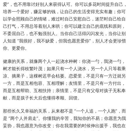
爱”，也不用靠讨好别人来获得认可。你可以多花时间提升自己，
培养一个爱好，赚足够的钱，让自己的生活变得充实有趣；你可
以学会照顾自己的情绪，难过时自己安慰自己，迷茫时自己给自
己打气，不用总等着别人来哄；你可以建立自己的底线和原则，
不委屈自己，也不勉强别人。当你自己活得闪闪发光，当你让别
人知道 “我很好，我不缺爱，但我也愿意爱你”，别人才会更珍惜
你、更爱你。​
健康的关系，就像两个人一起浇水种树：你浇一勺，我浇一勺，
树才能长得枝繁叶茂；如果只有一个人浇水，另一个人只等着乘
凉、摘果子，这棵树迟早会枯萎。恋爱里，不是只有一方迁就另
一方，而是互相包容、互相理解；友情里，不是只有一方付出，
而是互相帮助、互相扶持；亲情里，不是只有父母对孩子无私奉
献，而是孩子长大后也懂得孝顺、回馈。​
那些长久又幸福的关系，从来都不是 “一个人追，一个人跑”，而
是 “两个人并肩走”。你懂我的辛苦，我知你的不易；你愿意为我
妥协，我也愿意为你改变；你在我需要的时候伸出援手，我也在