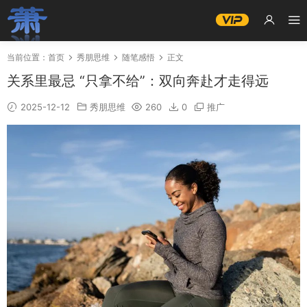
当前位置：
首页
秀朋思维
随笔感悟
正文
关系里最忌 “只拿不给”：双向奔赴才走得远
2025-12-12
秀朋思维
260
0
推广