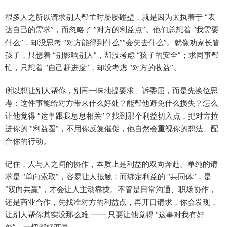
很多人之所以请求别人帮忙时屡屡碰壁，就是因为太执着于 “表
达自己的需求”，而忽略了 “对方的利益点”。他们总想着 “我需要
什么”，却没思考 “对方能得到什么”“会失去什么”。就像劝家长管
孩子，只想着 “别影响别人”，却没考虑 “孩子的安全”；求同事帮
忙，只想着 “自己赶进度”，却没考虑 “对方的收益”。​
所以想让别人帮你，别再一味地提要求、诉委屈，而是先换位思
考：这件事能给对方带来什么好处？能帮他避免什么损失？怎么
让他觉得 “这事跟我息息相关”？找到那个利益切入点，把对方拉
进你的 “利益圈”，不用你反复催促，他自然会重视你的想法、配
合你的行动。​
记住，人与人之间的协作，本质上是利益的双向奔赴。单纯的请
求是 “单向索取”，容易让人抵触；而绑定利益的 “共同体”，是
“双向共赢”，才会让人主动靠拢。不管是日常沟通、职场协作，
还是商业合作，先找准对方的利益点，再开口请求，你会发现，
让别人帮你其实没那么难 —— 只要让他觉得 “这事对我有好