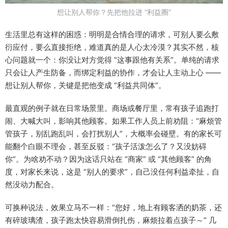
想让别人帮你？先把他拉进 “利益圈”
生活里总有这样的困惑：明明是合情合理的请求，可别人要么敷
衍应付，要么直接拒绝，难道真的是人心太冷漠？其实不然，核
心问题就一个：你没让对方觉得 “这事跟他有关系”。单纯的请求
只会让人产生防备，而绑定利益的协作，才会让人主动上心 ——
想让别人帮你，关键是把他变成 “利益共同体”。​
最直观的例子就在日常场景里。商场或餐厅里，常有孩子追跑打
闹、大喊大叫，影响其他顾客。如果工作人员上前劝阻：“麻烦管
管孩子，别乱跑乱叫，会打扰别人”，大概率会碰壁。有的家长可
能翻个白眼不理会，甚至反驳：“孩子活泼怎么了？又没妨碍
你”。为啥劝不动？因为这话只站在 “商家” 或 “其他顾客” 的角
度，对家长来说，这是 “别人的要求”，自己没任何利益牵扯，自
然没动力配合。​
可换种说法，效果立马不一样：“您好，地上有顾客洒的奶茶，还
有碎玻璃渣，孩子跑太快容易滑倒扎伤，麻烦拉着点孩子～” 几