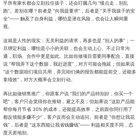
乎所有家长都会立刻拉住孩子，还会叮嘱几句 “慢点走，别乱
跑”。差别在哪？前者是 “向我提要求”，后者是 “关乎我孩子的安
全”—— 触及了自身利益，哪怕是潜在风险，也会让人瞬间重
视。​
这就是人性的现实：无关利益的请求，再多也是 “别人的事”；一
旦绑定利益，哪怕是小小的关联，也会主动上心。不止日常沟
通，职场、合作中更是如此。比如你做项目需要同事配合，直接
说 “帮我弄下这个数据，我赶进度”，对方可能会拖延；但如果说
“这个数据咱们项目共用，弄完咱们俩的报告都能提前交，还能多
拿绩效”，对方大概率会立刻行动。​
再比如做销售推广，你跟客户说 “我们的产品特别好，你买一个
吧”，客户只会觉得你在推销，避之不及；但如果说 “这款产品能
帮你每月节省 30% 的成本，还能提高效率，之前跟你同行用了
都反馈能多赚不少”，客户反而会主动追问。前者是 “你想让我花
钱”，后者是 “这东西能让我省钱赚钱”—— 利益相关度不同，态
度天差地别。​