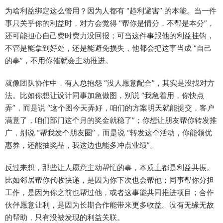
为啥利益绑定这么管用？因为人都有 “趋利避害” 的本能。当一件
事只关乎你的利益时，对方会觉得 “帮你是情分，不帮是本分”，
还可能担心自己费时费力没回报；可当这件事跟他的利益挂钩，
不管是能拿到好处，还是能避免损失，他都会把这事当成 “自己
的事”，不用你催就会主动推进。​
就像团队协作中，有人总抱怨 “没人愿意配合”，其实是没找对方
法。比如你想让设计同事加急做图，别说 “我急着用，你快点
弄”，而是说 “这个图今天弄好，咱们的方案明天就能提交，客户
满意了，咱们部门这个月的奖金就稳了”；你想让朋友帮你转发推
广，别说 “帮我发个朋友圈”，而是说 “转发这个活动，你能领优
惠券，还能抽奖品，我这边也能多冲点业绩”。​
反过来想，那些让人愿意主动帮忙的事，本质上都是利益共振。
比如邻居帮你代收快递，是因为你下次也会帮他；同事帮你分担
工作，是因为你之前也帮过他，或者这事能共同推进项目；合作
伙伴愿意让利，是因为长期合作能带来更多收益。没有无缘无故
的帮助，只有没被发现的利益关联。​