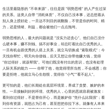
生活里最隐形的 “不幸来源”，往往是跟 “弱势思维” 的人产生过深
的关系。这类人自带 “消耗体质”，不仅自己没本事，还总想着从
别人身上捞好处，一旦达不到目的就翻脸，不管是你的时间、精
力，还是情绪、利益，都会被他们一点点拖垮。​
弱势思维的人，最大的问题就是 “没实力还贪心”。他们自己没什
么硬本事，赚不到钱、搞不好事业，却总盯着比自己优秀的人。
一旦有机会跟优秀的人搭上关系，就立马切换成 “索取模式”：今
天找你帮忙，明天向你借钱，后天又想让你带他赚大钱，觉得
“你过得好，就该帮我”。可他们既没有付出的意识，也没有处理
人际关系的能力 —— 你帮了他，他觉得理所当然，不会感恩；你
要是拒绝，他就立马心生怨恨，觉得你 “小气”“看不起人”。​
更可怕的是，他们长期处在底层环境里，养成了贪婪、嫉妒的本
性。一旦接触到好的环境、优秀的人，心里的恶就容易被激发：
看到你过得好，不是替你开心，而是嫉妒你 “凭什么比我强”；看
到你有资源，就想占为己有，甚至想把你拉下水。就像有人本来