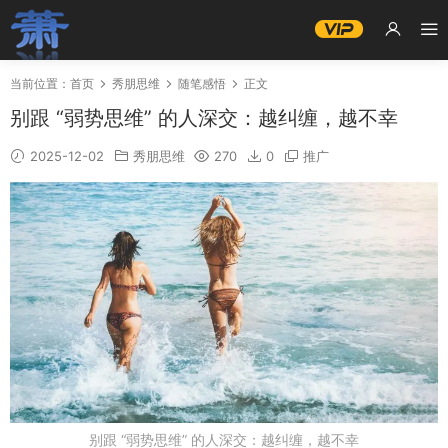
当前位置：
首页
秀朋思维
随笔感悟
正文
别跟 “弱势思维” 的人深交：越纠缠，越不幸
2025-12-02
秀朋思维
270
0
推广
别跟 “弱势思维” 的人深交：越纠缠，越不幸