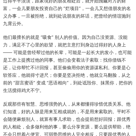
过得平平淡淡，跟家境好的朋友相处后，就开始觊觎对方的财
富，一会儿要朋友投资自己的 “烂项目”，一会儿又想借朋友的名
义办事，一旦被拒绝，就到处说朋友的坏话，把曾经的情谊抛到
九霄云外。​
他们最擅长的就是 “吸食” 别人的价值。因为自己没资源、没能
力，满足不了心里的欲望，就把主意打到身边过得好的人身上
—— 可能是曾经帮过他的长辈，可能是一起长大的发小，也可能
是工作上提携过他的同事。他们会变着法子索取：找你借钱不
还，让你帮忙不计回报，甚至偷偷用你的资源谋私利。你要是心
软答应，他就得寸进尺；你要是坚决拒绝，他就立马翻脸，从之
前的 “甜言蜜语” 变成 “恶语相向”，到处诋毁你、抹黑你，把你的
生活搅得鸡犬不宁。​
反观那些有智慧、思维强势的人，从来都懂得珍惜优质关系。他
们知道，好的人脉是用来互相成就的，不是用来索取的。平时不
会随便麻烦别人，就算有事儿求助，也会提前想好回报；跟优秀
的人相处，会多做利他的事，要么分享资源，要么提供帮助，绝
不会只想着占便宜。可弱势思维的人完全相反，只要跟优秀的人