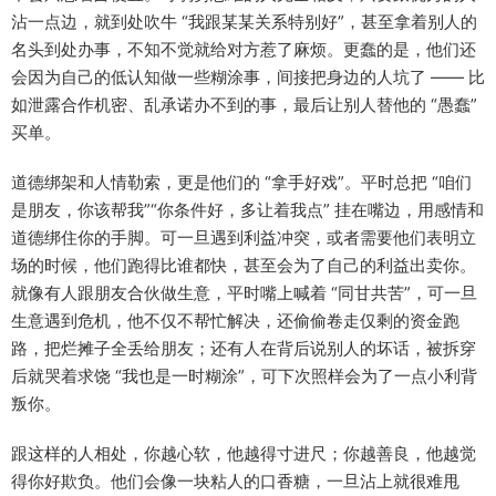
沾一点边，就到处吹牛 “我跟某某关系特别好”，甚至拿着别人的
名头到处办事，不知不觉就给对方惹了麻烦。更蠢的是，他们还
会因为自己的低认知做一些糊涂事，间接把身边的人坑了 —— 比
如泄露合作机密、乱承诺办不到的事，最后让别人替他的 “愚蠢”
买单。​
道德绑架和人情勒索，更是他们的 “拿手好戏”。平时总把 “咱们
是朋友，你该帮我”“你条件好，多让着我点” 挂在嘴边，用感情和
道德绑住你的手脚。可一旦遇到利益冲突，或者需要他们表明立
场的时候，他们跑得比谁都快，甚至会为了自己的利益出卖你。
就像有人跟朋友合伙做生意，平时嘴上喊着 “同甘共苦”，可一旦
生意遇到危机，他不仅不帮忙解决，还偷偷卷走仅剩的资金跑
路，把烂摊子全丢给朋友；还有人在背后说别人的坏话，被拆穿
后就哭着求饶 “我也是一时糊涂”，可下次照样会为了一点小利背
叛你。​
跟这样的人相处，你越心软，他越得寸进尺；你越善良，他越觉
得你好欺负。他们会像一块粘人的口香糖，一旦沾上就很难甩