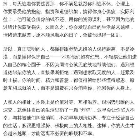
掉，每天缠着你要这要那，你不满足就跟你纠缠不休。心理上，
你要承受他的抱怨、指责和道德绑架，搞得你身心俱疲；实际利
益上，他可能会借你的钱不还、用你的资源谋利，甚至因为他的
过错让你蒙受损失。久而久之，你会发现自己的生活越来越糟，
情绪越来越差，原本顺风顺水的日子，全被他搅得一团乱。​
所以，真正聪明的人，都懂得跟弱势思维的人保持距离。不是冷
漠，而是懂得保护自己 —— 不对他们抱有幻想，不轻易让他们进
入自己的核心圈子，不因为同情心就无底线地帮助他们。遇到想
道德绑架你的人，直接果断拒绝；遇到想索取无度的人，赶紧及
时止损。你的时间、精力和善意，都值得留给那些懂得感恩、愿
意互相成就的人，而不是浪费在只会消耗你、拖累你的人身上。​
人和人的相处，本质上是价值对等、互相滋养。跟弱势思维的人
深交，就像往自己的生活里扔了一颗 “炸弹”，迟早会让你陷入不
幸。与其被他们纠缠消耗，不如早早划清边界，专注于经营自己
的生活，多跟思维强势、积极向上的人相处。这样，你的人生才
会越来越顺，才能远离不必要的麻烦和不幸。