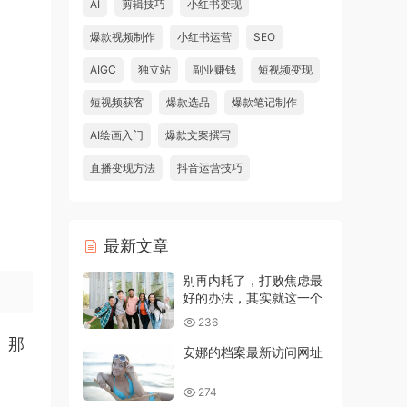
AI
剪辑技巧
小红书变现
爆款视频制作
小红书运营
SEO
AIGC
独立站
副业赚钱
短视频变现
短视频获客
爆款选品
爆款笔记制作
AI绘画入门
爆款文案撰写
直播变现方法
抖音运营技巧
最新文章
别再内耗了，打败焦虑最
好的办法，其实就这一个
236
。那
安娜的档案最新访问网址
274