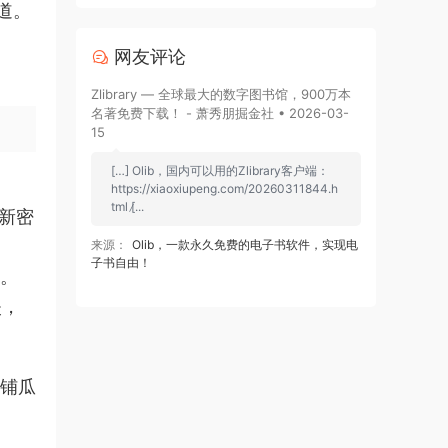
道。
网友评论
。
Zlibrary — 全球最大的数字图书馆，900万本
名著免费下载！ - 萧秀朋掘金社 • 2026-03-
15
[…] Olib，国内可以用的Zlibrary客户端：
https://xiaoxiupeng.com/20260311844.h
tml [̷...
新密
来源：
Olib，一款永久免费的电子书软件，实现电
子书自由！
。
失，
店铺瓜