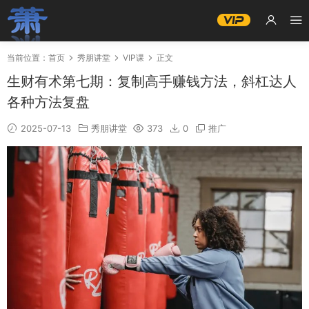
当前位置：
首页
秀朋讲堂
VIP课
正文
生财有术第七期：复制高手赚钱方法，斜杠达人
各种方法复盘
2025-07-13
秀朋讲堂
373
0
推广