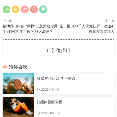
上一篇
下一篇
聊聊我口中的 “网挣”以及为啥你赚
第一批GEO千人研究社群，欢迎AI
不到”网挣博主”吹的那么多钱？
搜索探索者加入
广告位招租
猜你喜欢
AI 破局俱乐部 学习资源
2025-10-14
智能体躺赚教程
2025-08-30