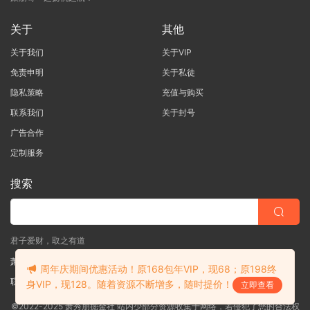
关于
其他
关于我们
关于VIP
免责申明
关于私徒
隐私策略
充值与购买
联系我们
关于封号
广告合作
定制服务
搜索
君子爱财，取之有道
萧秀朋掘金社
周年庆期间优惠活动！原168包年VIP，现68；原198终
联系客服
(说明需求，勿问在否)
身VIP，现128。随着资源不断增多，随时提价！
立即查看
©2022-2025 萧秀朋掘金社 站内少部分资源收集于网络，若侵犯了您的合法权