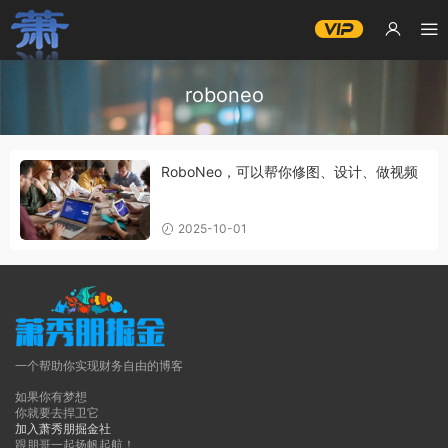
roboneo
RoboNeo，可以帮你修图、设计、做视频
2025-10-01
一个帮助你实现财务自由的博客
如果你有梦想
你就要去捍卫它
加入萧秀朋掘金社
跟朋哥一起扬帆起航！