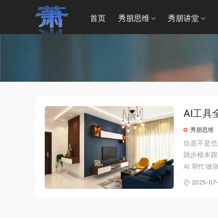
首页
秀朋思维
秀朋讲堂
AI工具全
+办公
秀朋思维
你是不是也
跳步根本跟
AI 帮忙
至想试试 
2025-07
“知道” 而在.