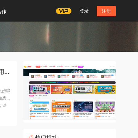
登录
注册
合作
应用
么步骤
如想让
；甚
来不在
热门标签