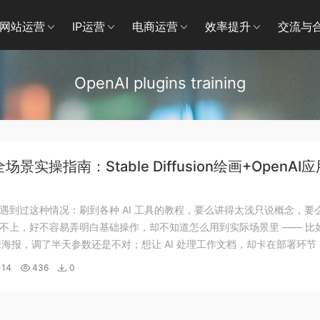
网站运营
IP运营
电商运营
效率提升
交流与
OpenAI plugins training
场景实操指南：Stable Diffusion绘画+OpenAI
/创作/营销高效落地方法
遇到过这种情况：刷到各种 AI 工具的教程，要么讲得太浅只说概念，要
不上，好不容易弄明白基础操作，却不知道怎么用到实际场景里 —— 比
做张海报，调了半天参数还是不对；想让 AI 处理工作文档，却卡在部署环节
AI 生成视频，连第一步素材怎么处理都摸不清。 其实 AI 工具的价值，从
-14
436
0
..