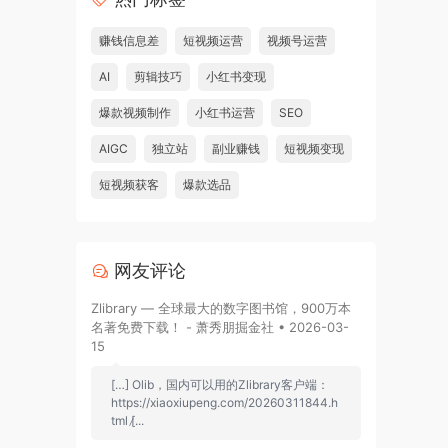
赚钱信息差
短视频运营
视频号运营
AI
剪辑技巧
小红书变现
爆款视频制作
小红书运营
SEO
AIGC
独立站
副业赚钱
短视频变现
短视频获客
爆款选品
网友评论
Zlibrary — 全球最大的数字图书馆，900万本
名著免费下载！ - 萧秀朋掘金社 • 2026-03-
15
[…] Olib，国内可以用的Zlibrary客户端：
https://xiaoxiupeng.com/20260311844.h
tml [̷...