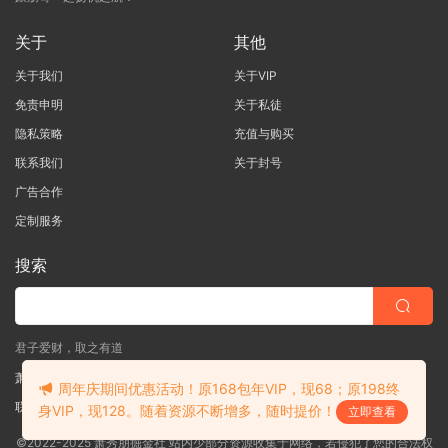
关于
其他
关于我们
关于VIP
免责申明
关于私徒
隐私策略
充值与购买
联系我们
关于封号
广告合作
定制服务
搜索
君子爱财，取之有道
萧秀朋掘金社
周年庆期间优惠活动！原168包年VIP，现68；原198终
联系客服
(说明需求，勿问在否)
身VIP，现128。随着资源不断增多，随时提价！
立即查看
©2022-2025 萧秀朋掘金社 站内少部分资源收集于网络，若侵犯了您的合法权