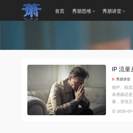
首页
秀朋思维
秀朋讲堂
IP 流
秀朋讲堂
做IP、搞
条视频还是
量，变现又
滚打的操盘
2025-07
0做到百万