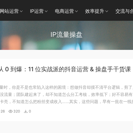
网站运营
IP运营
电商运营
效率提升
交流与
IP流量操盘
量从 0 到爆：11 位实战派的抖音运营 & 操盘手干货课
流量时，你是不是也常陷入这样的困境：想做抖音却摸不清平台逻辑，剪了
没流量；团队建起来了，却不知道怎么分工考核，效率低下；好不容易有
卡壳，不知道怎么把粉丝变成收入……其实，这些问题，早有一批在一线
手踩过坑、找到了解决办法。 这套课程汇集了11位实战派嘉宾的经验—
-26
320
0
IP的操盘手，有带团队做出千万流...