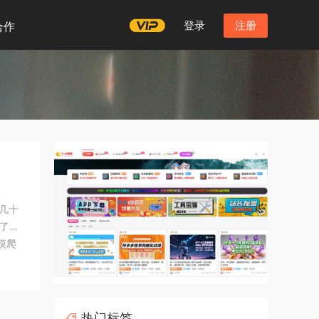
登录
注册
合作
几十
了流
摸爬
—有从
热门标签