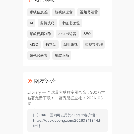
赚钱信息差
短视频运营
视频号运营
AI
剪辑技巧
小红书变现
爆款视频制作
小红书运营
SEO
AIGC
独立站
副业赚钱
短视频变现
短视频获客
爆款选品
网友评论
Zlibrary — 全球最大的数字图书馆，900万本
名著免费下载！ - 萧秀朋掘金社 • 2026-03-
15
[…] Olib，国内可以用的Zlibrary客户端：
https://xiaoxiupeng.com/20260311844.h
tml [̷...