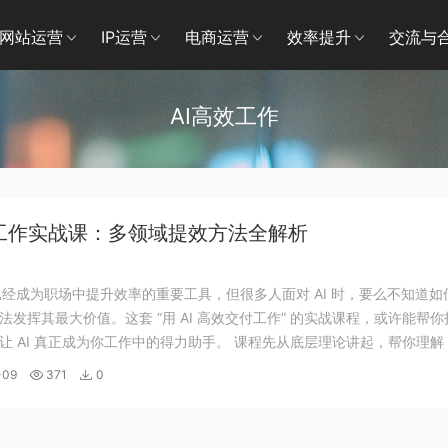
网站运营
IP运营
电商运营
效率提升
交流与
AI高效工作
效工作实战课：多领域提效方法全解析
 已经成为职场中提升效率的重要工具，但很多人面对 AI 时，要么不知道如
法发挥其最大价值。这套 “用 AI 高效交付工作” 的实战课程，或许能帮你
让 AI 真正成为你工作中的得力助手。 课程先从底层理论讲起，帮你理解 
提效之间的关系，用三分钟就能学会激活人工智能软件的方法，还会教你
-09
371
0
rom...