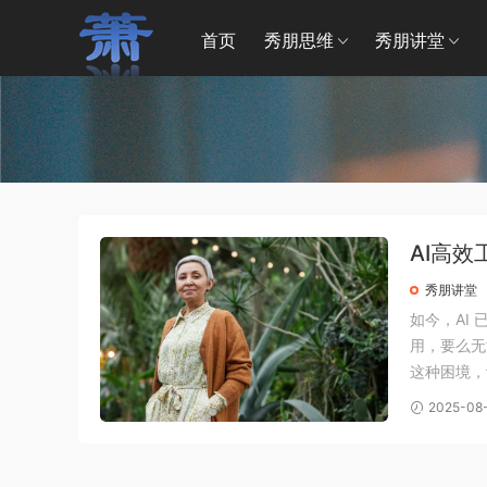
首页
秀朋思维
秀朋讲堂
AI高
秀朋讲堂
如今，AI
用，要么无
这种困境，
理解工作与
2025-08
写出好用的 p