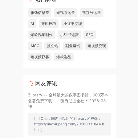
赚钱信息差
短视频运营
视频号运营
AI
剪辑技巧
小红书变现
爆款视频制作
小红书运营
SEO
AIGC
独立站
副业赚钱
短视频变现
短视频获客
爆款选品
网友评论
Zlibrary — 全球最大的数字图书馆，900万本
名著免费下载！ - 萧秀朋掘金社 • 2026-03-
15
[…] Olib，国内可以用的Zlibrary客户端：
https://xiaoxiupeng.com/20260311844.h
tml [̷...