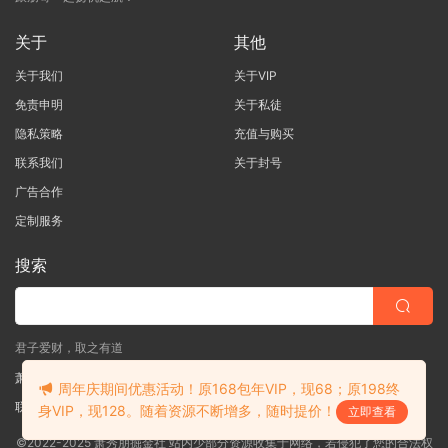
关于
其他
关于我们
关于VIP
免责申明
关于私徒
隐私策略
充值与购买
联系我们
关于封号
广告合作
定制服务
搜索
君子爱财，取之有道
萧秀朋掘金社
周年庆期间优惠活动！原168包年VIP，现68；原198终
联系客服
(说明需求，勿问在否)
身VIP，现128。随着资源不断增多，随时提价！
立即查看
©2022-2025 萧秀朋掘金社 站内少部分资源收集于网络，若侵犯了您的合法权