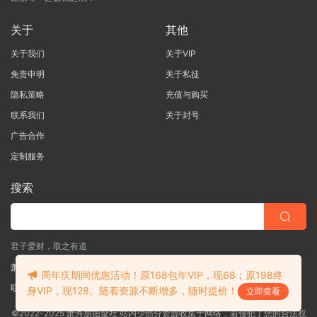
关于
其他
关于我们
关于VIP
免责申明
关于私徒
隐私策略
充值与购买
联系我们
关于封号
广告合作
定制服务
搜索
君子爱财，取之有道
萧秀朋掘金社
周年庆期间优惠活动！原168包年VIP，现68；原198终
联系客服
(说明需求，勿问在否)
身VIP，现128。随着资源不断增多，随时提价！
立即查看
©2022-2025 萧秀朋掘金社 站内少部分资源收集于网络，若侵犯了您的合法权