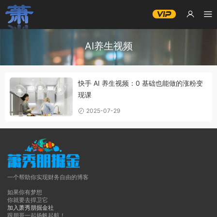
AI养生视频
快手 AI 养生视频：0 基础也能做的涨粉变
现课
2025-07-29
一个帮助你实现财务自由的博客
如果你有梦想
你就要去捍卫它
加入萧秀朋掘金社
跟朋哥一起扬帆起航！