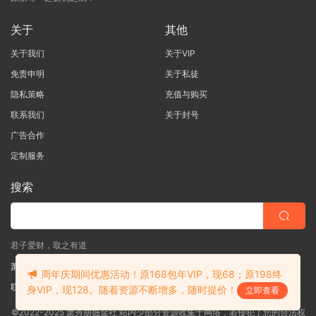
关于
其他
关于我们
关于VIP
免责申明
关于私徒
隐私策略
充值与购买
联系我们
关于封号
广告合作
定制服务
搜索
君子爱财，取之有道
萧秀朋掘金社
周年庆期间优惠活动！原168包年VIP，现68；原198终
联系客服
(说明需求，勿问在否)
身VIP，现128。随着资源不断增多，随时提价！
立即查看
©2022-2025 萧秀朋掘金社 站内少部分资源收集于网络，若侵犯了您的合法权