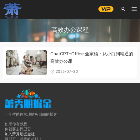
高效办公课程
ChatGPT+Office 全家桶：从小白到精通的
高效办公课
2025-07-30
一个帮助你实现财务自由的博客
如果你有梦想
你就要去捍卫它
加入萧秀朋掘金社
跟朋哥一起扬帆起航！