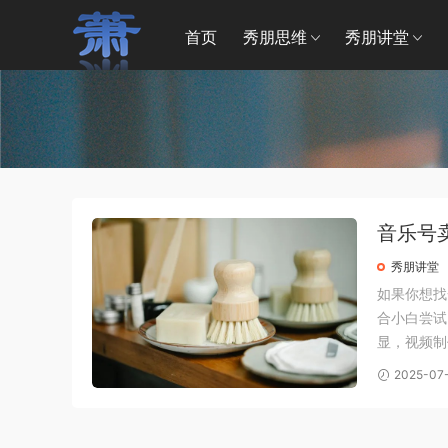
首页
秀朋思维
秀朋讲堂
音乐号
秀朋讲堂
如果你想找
合小白尝试
显，视频制
收益相当不
2025-07-
矩阵操作，