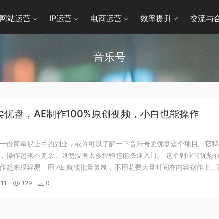
网站运营
IP运营
电商运营
效率提升
交流与
音乐号
卖优盘，AE制作100%原创视频，小白也能操作
一份简单易上手的副业，或许可以了解一下音乐号卖优盘这个项目。它特
，操作起来不复杂，即使没有太多经验也能快速入门。 这个副业的优势
作起来很容易，用 AE 就能批量复制，不用花费大量时间在内容创作上。
错，普通小白全职做的话，做的好能够实现月入 1W + 也不是问题，还
11
329
0
放大收益空间。 我们的课程围...