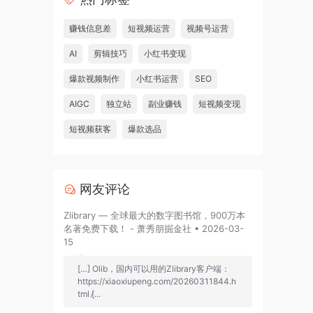
赚钱信息差
短视频运营
视频号运营
AI
剪辑技巧
小红书变现
爆款视频制作
小红书运营
SEO
AIGC
独立站
副业赚钱
短视频变现
短视频获客
爆款选品
网友评论
Zlibrary — 全球最大的数字图书馆，900万本
名著免费下载！ - 萧秀朋掘金社 • 2026-03-
15
[…] Olib，国内可以用的Zlibrary客户端：
https://xiaoxiupeng.com/20260311844.h
tml [̷...