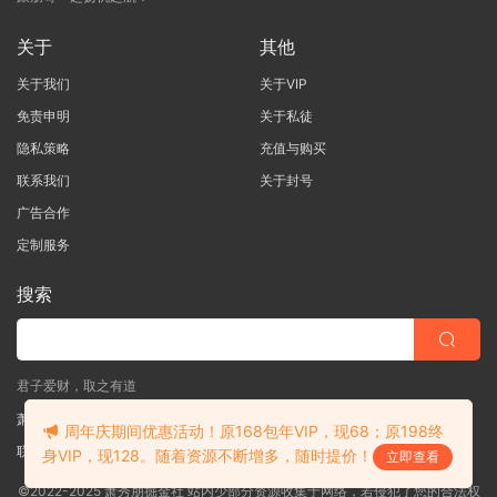
关于
其他
关于我们
关于VIP
免责申明
关于私徒
隐私策略
充值与购买
联系我们
关于封号
广告合作
定制服务
搜索
君子爱财，取之有道
萧秀朋掘金社
周年庆期间优惠活动！原168包年VIP，现68；原198终
联系客服
(说明需求，勿问在否)
身VIP，现128。随着资源不断增多，随时提价！
立即查看
©2022-2025 萧秀朋掘金社 站内少部分资源收集于网络，若侵犯了您的合法权