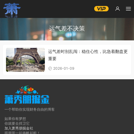
运气差不决策
运气差时别乱闯：稳住心性，比急着翻盘更
重要
2026-01-09
一个帮助你实现财务自由的博客
如果你有梦想
你就要去捍卫它
加入萧秀朋掘金社
跟朋哥一起扬帆起航！