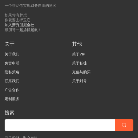
一个帮助你实现财务自由的博客
如果你有梦想
你就要去捍卫它
加入萧秀朋掘金社
跟朋哥一起扬帆起航！
关于
其他
关于我们
关于VIP
免责申明
关于私徒
隐私策略
充值与购买
联系我们
关于封号
广告合作
定制服务
搜索
君子爱财，取之有道