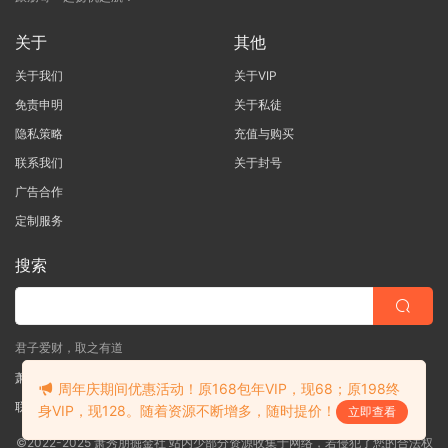
关于
其他
关于我们
关于VIP
免责申明
关于私徒
隐私策略
充值与购买
联系我们
关于封号
广告合作
定制服务
搜索
君子爱财，取之有道
萧秀朋掘金社
周年庆期间优惠活动！原168包年VIP，现68；原198终
联系客服
(说明需求，勿问在否)
身VIP，现128。随着资源不断增多，随时提价！
立即查看
©2022-2025 萧秀朋掘金社 站内少部分资源收集于网络，若侵犯了您的合法权