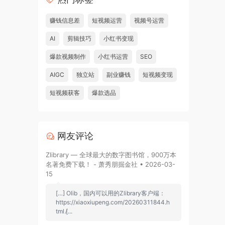
赚钱信息差
短视频运营
视频号运营
AI
剪辑技巧
小红书变现
爆款视频制作
小红书运营
SEO
AIGC
独立站
副业赚钱
短视频变现
短视频获客
爆款选品
网友评论
Zlibrary — 全球最大的数字图书馆，900万本
名著免费下载！ - 萧秀朋掘金社 • 2026-03-
15
[…] Olib，国内可以用的Zlibrary客户端：
https://xiaoxiupeng.com/20260311844.h
tml [̷...